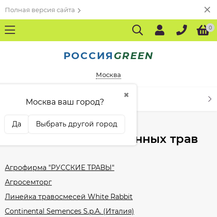
Полная версия сайта
0
РОССИЯ
GREEN
Москва
✖
КАТАЛОГ ТОВАРОВ
Москва ваш город?
Главная
Производители газонных трав
Да
Выбрать другой город
Производители газонных трав
Агрофирма "РУССКИЕ ТРАВЫ"
Агросемторг
Линейка травосмесей White Rabbit
Continental Semences S.p.A. (Италия)