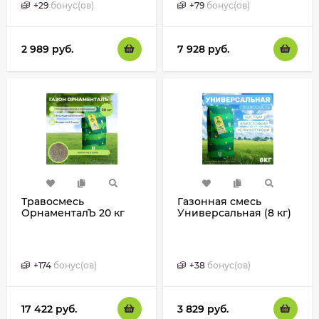
+
29
бонус(ов)
+
79
бонус(ов)
2 989
руб.
7 928
руб.
Травосмесь
Газонная смесь
ОрнаменталЪ 20 кг
Универсальная (8 кг)
+
174
бонус(ов)
+
38
бонус(ов)
17 422
руб.
3 829
руб.