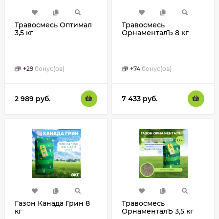
Травосмесь Оптимал
Травосмесь
3,5 кг
ОрнаменталЪ 8 кг
+
29
бонус(ов)
+
74
бонус(ов)
2 989
руб.
7 433
руб.
Газон Канада Грин 8
Травосмесь
кг
ОрнаменталЪ 3,5 кг