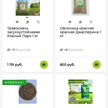
Травосмесь
Овсяница красная
засухоустойчивая
красная Джасперина 1
Южный Парк 1 кг
кг
+
11
бонус(ов)
+
8
бонус(ов)
1 119
руб.
803
руб.
НОВИНКА!