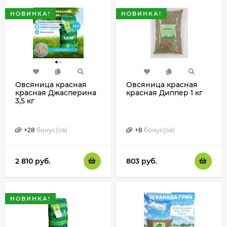
НОВИНКА!
НОВИНКА!
Овсяница красная
Овсяница красная
красная Джасперина
красная Диппер 1 кг
3,5 кг
+
28
бонус(ов)
+
8
бонус(ов)
2 810
руб.
803
руб.
НОВИНКА!