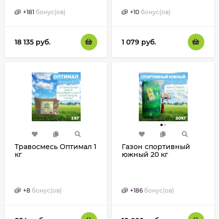
+
181
бонус(ов)
+
10
бонус(ов)
18 135
руб.
1 079
руб.
Травосмесь Оптимал 1
Газон спортивный
кг
южный 20 кг
+
8
бонус(ов)
+
186
бонус(ов)