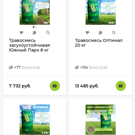
Травосмесь
Травосмесь Оптимал
засухоустойчивая
20 кг
Южный Парк 8 кг
+
77
бонус(ов)
+
134
бонус(ов)
7 732
руб.
13 485
руб.