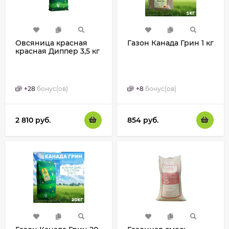
Овсяница красная
Газон Канада Грин 1 кг
красная Диппер 3,5 кг
+
28
бонус(ов)
+
8
бонус(ов)
2 810
руб.
854
руб.