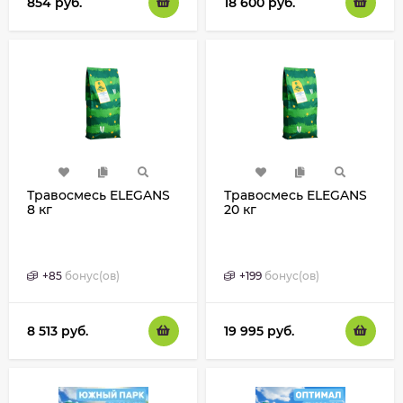
854
руб.
18 600
руб.
Травосмесь ELEGANS
Травосмесь ELEGANS
8 кг
20 кг
+
85
бонус(ов)
+
199
бонус(ов)
8 513
руб.
19 995
руб.