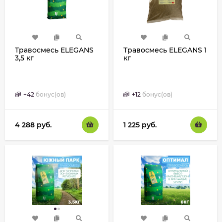
Травосмесь ELEGANS
Травосмесь ELEGANS 1
3,5 кг
кг
+
42
бонус(ов)
+
12
бонус(ов)
4 288
руб.
1 225
руб.