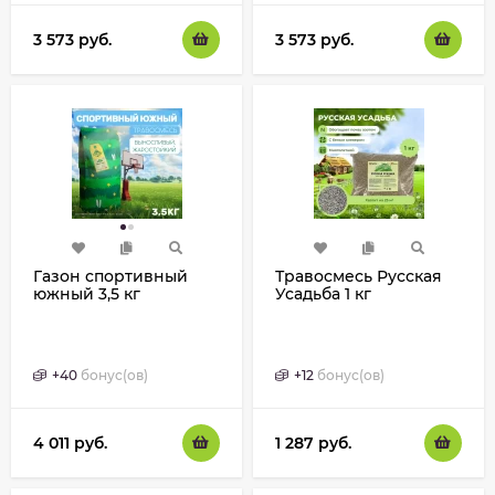
3 573
руб.
3 573
руб.
Газон спортивный
Травосмесь Русская
южный 3,5 кг
Усадьба 1 кг
+
40
бонус(ов)
+
12
бонус(ов)
4 011
руб.
1 287
руб.