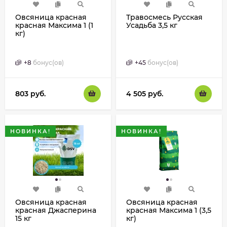
Овсяница красная
Травосмесь Русская
красная Максима 1 (1
Усадьба 3,5 кг
кг)
+
8
бонус(ов)
+
45
бонус(ов)
803
руб.
4 505
руб.
НОВИНКА!
НОВИНКА!
Овсяница красная
Овсяница красная
красная Джасперина
красная Максима 1 (3,5
15 кг
кг)