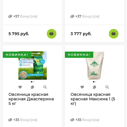
+
57
бонус(ов)
+
37
бонус(ов)
5 795
руб.
3 777
руб.
НОВИНКА!
НОВИНКА!
Овсяница красная
Овсяница красная
красная Джасперина
красная Максима 1 (5
5 кг
кг)
+
35
бонус(ов)
+
35
бонус(ов)