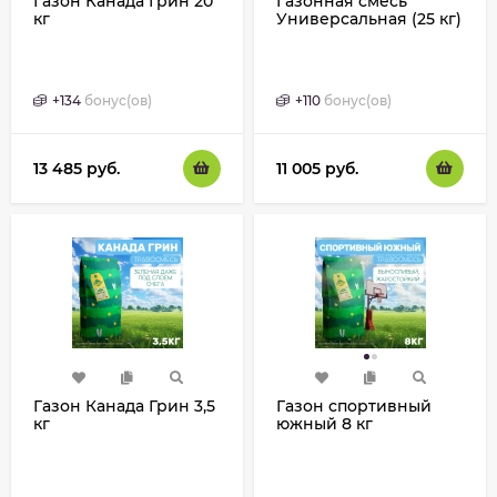
Газон Канада Грин 20
Газонная смесь
кг
Универсальная (25 кг)
+
134
бонус(ов)
+
110
бонус(ов)
13 485
руб.
11 005
руб.
Газон Канада Грин 3,5
Газон спортивный
кг
южный 8 кг