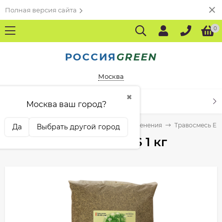
Полная версия сайта
0
РОССИЯ
GREEN
Москва
✖
КАТАЛОГ ТОВАРОВ
Москва ваш город?
 "РУССКИЕ ТРАВЫ"
Для загородного озеленения
Травосмесь EL
Да
Выбрать другой город
Травосмесь ELEGANS 1 кг