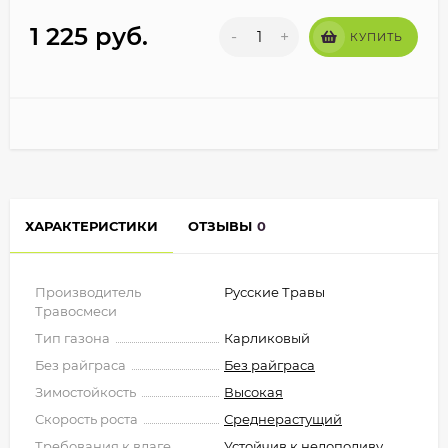
1 225
руб.
-
+
КУПИТЬ
ХАРАКТЕРИСТИКИ
ОТЗЫВЫ
0
Производитель
Русские Травы
Травосмеси
Тип газона
Карликовый
Без райграса
Без райграса
Зимостойкость
Высокая
Скорость роста
Среднерастущий
Требования к влаге
Устойчив к недополиву