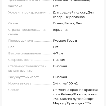
Фасовка
1 кг
Условия произрастания
Для средней полосы, Для
северных регионов
Сезон
Осень, Весна, Лето
Страна происхождения
Германия
семян
Производитель
Русские Травы
Вес
1 кг
Высота скашивания
4-7 см
Скорость роста
Низкая
Степень устойчивости к
Высокая
вытаптыванию
Засухоустойчивость
Высокая
Норма высева
2-4 кг на 100 м2
Состав
Овсяница красная красная
сорт Райдер/Джасперина -
75% Мятлик луговой сорт
Маркус/ Бруклоун - 25%