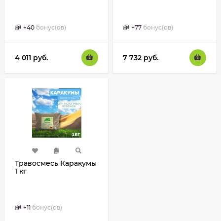
+
40
бонус(ов)
+
77
бонус(ов)
4 011
руб.
7 732
руб.
Травосмесь Каракумы
1 кг
+
11
бонус(ов)