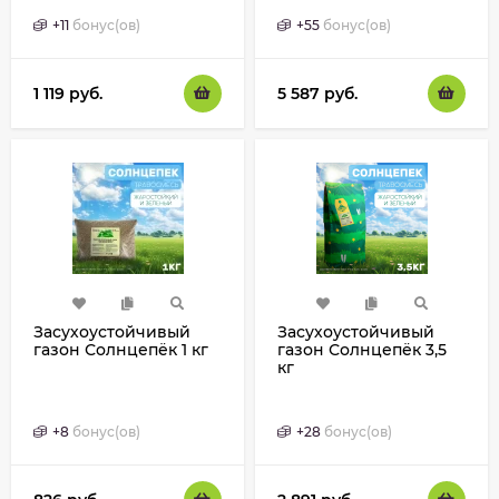
+
11
бонус(ов)
+
55
бонус(ов)
1 119
руб.
5 587
руб.
Засухоустойчивый
Засухоустойчивый
газон Солнцепёк 1 кг
газон Солнцепёк 3,5
кг
+
8
бонус(ов)
+
28
бонус(ов)