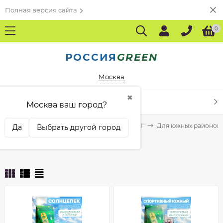
Полная версия сайта
0
РОССИЯ
GREEN
Москва
✖
КАТАЛОГ ТОВАРОВ
Москва ваш город?
изводителям
Агрофирма "РУССКИЕ ТРАВЫ"
Для южных районов
Да
Выбрать другой город
Для южных районов