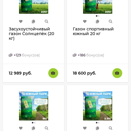
Засухоустойчивый
Газон спортивный
газон Солнцепёк (20
южный 20 кг
кг)
+
129
бонус(ов)
+
186
бонус(ов)
12 989
руб.
18 600
руб.