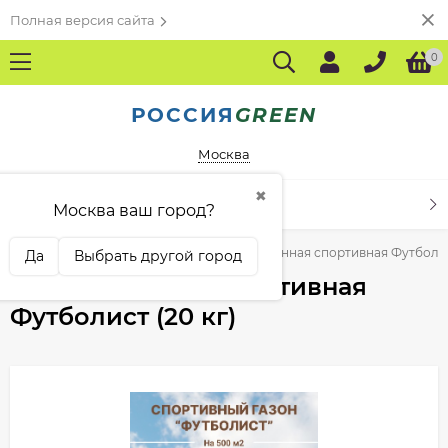
Полная версия сайта
0
РОССИЯ
GREEN
Москва
✖
КАТАЛОГ ТОВАРОВ
Москва ваш город?
оизводителям
Агросемторг
Трава газонная спортивная Футболис
Да
Выбрать другой город
Трава газонная спортивная
Футболист (20 кг)