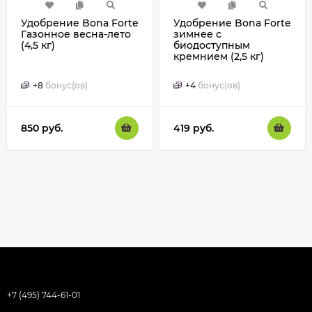
Удобрение Bona Forte
Удобрение Bona Forte
Газонное весна-лето
зимнее с
(4,5 кг)
биодоступным
кремнием (2,5 кг)
+
8
бонус(ов)
+
4
бонус(ов)
850
руб.
419
руб.
+7 (495) 744-61-01