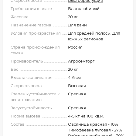
Скорость роста
Быстрорастущий
Требования к влаге
Влаголюбивый
Фасовка
20 кг
Назначение газона
Для дачи
Условия произрастания
Для средней полосы, Для
южных регионов
Страна происхождения
Россия
семян
Производитель
Агросемторг
Вес
20 кг
Высота скашивания
4-6 см
Скорость роста
Высокая
Степень устойчивости к
Средняя
вытаптыванию
Засухоустойчивость
Средняя
Норма высева
4-5 кг на 100 кв.м.
Состав
Овсяница красная - 10%
Тимофеевка луговая - 27%
Райграс пастбищный - 30%