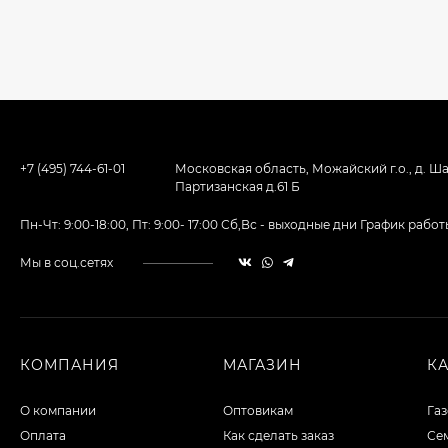
Травосмесь газонная
Городская -
Городской газон (10
6 199
руб.
кг)
4 708
руб.
Светильник
+7 (495) 744-61-01
Московская область, Можайский г.о., д. Ша
светодиодный для
растений UNIEL с
Партизанская д.61 Б
2 095
руб.
таймером. На
прищепке. Спектр
1 886
руб.
Пн-Чт: 9:00-18:00, Пт: 9:00- 17:00 Сб,Вс - выходные дни График ра
для фотосинтеза,
IP40
Мы в соц.сетях
Набор для
гидропоники Uniel
минисад Aqua.
2 093
руб.
Светильник для
растений
1 700
руб.
КОМПАНИЯ
МАГАЗИН
К
светодиодный с
подставкой и
компрессором
О компании
Оптовикам
Га
Светильник для
Оплата
Как сделать заказ
Сем
растений