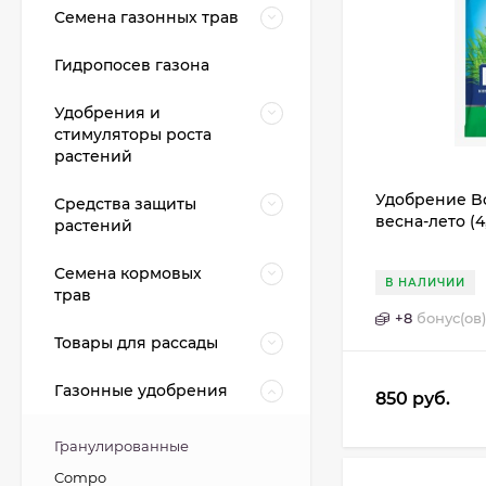
Семена газонных трав
Гидропосев газона
Удобрения и
стимуляторы роста
растений
Удобрение Bo
Средства защиты
весна-лето (4,
растений
Семена кормовых
В НАЛИЧИИ
трав
+
8
бонус(ов)
Товары для рассады
Газонные удобрения
850
руб.
Гранулированные
Compo