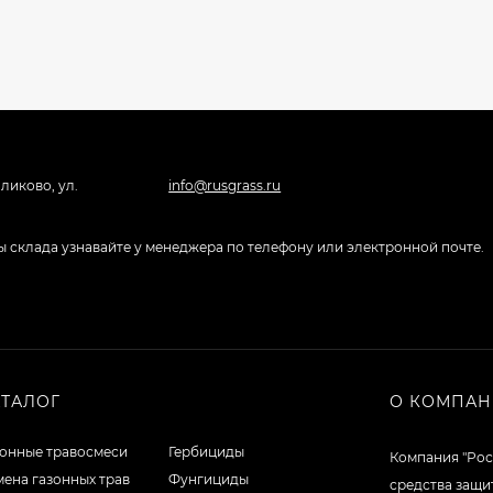
ликово, ул.
info@rusgrass.ru
боты склада узнавайте у менеджера по телефону или электронной почте.
АТАЛОГ
О КОМПА
зонные травосмеси
Гербициды
Компания "Рос
ена газонных трав
Фунгициды
средства защи