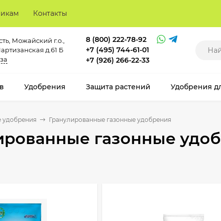
викам
Контакты
8 (800) 222-78-92
ть, Можайский г.о.,
+7 (495) 744-61-01
Партизанская д.61 Б
за
+7 (926) 266-22-33
в
Удобрения
Защита растений
Удобрения д
е удобрения
Гранулированные газонные удобрения
ированные газонные удо