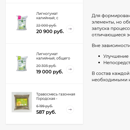
Лигногумат
Для формирован
калийный, с
элементы, но об
микроэлементами,
22 000
руб.
Марка АМ, 20 кг.
запуска процесс
20 900
руб.
отличающиеся э
Вне зависимости
Лигногумат
Улучшение 
калийный, общего
Непосредст
применения, Марка
20 305
руб.
А, 20кг.
19 000
руб.
В состав каждой
необходимыми 
Травосмесь газонная
Городская -
Городской газон (1 кг)
6 199
руб.
587
руб.