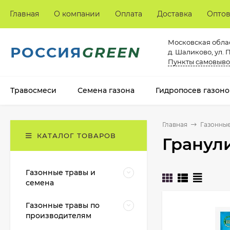
Главная
О компании
Оплата
Доставка
Опто
Московская облас
РОССИЯ
GREEN
д. Шаликово, ул. 
Пункты самовыво
Травосмеси
Семена газона
Гидропосев газоно
Главная
Газонны
КАТАЛОГ ТОВАРОВ
Гранул
Газонные травы и
семена
Газонные травы по
производителям