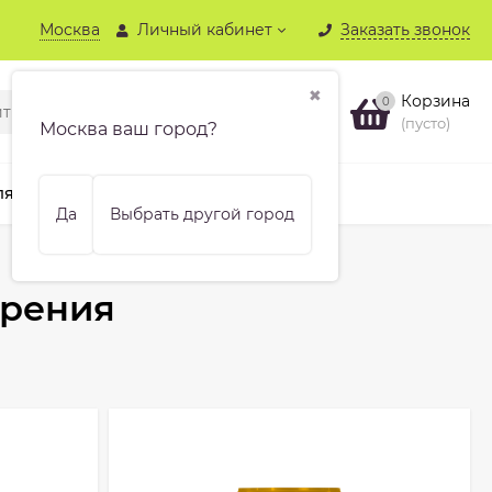
Москва
Личный кабинет
Заказать звонок
✖
Корзина
0
(пусто)
Москва ваш город?
ля хвойных
Бренды
Еще
Да
Выбрать другой город
брения