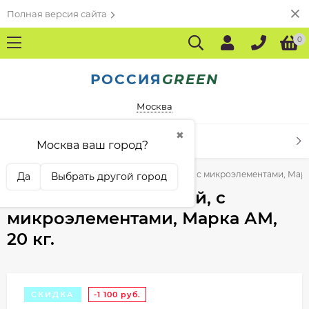
Полная версия сайта
0
РОССИЯ
GREEN
Москва
✖
КАТАЛОГ ТОВАРОВ
Москва ваш город?
ний
Лигногумат
Лигногумат калийный, с микроэлементами, Марка
Да
Выбрать другой город
Лигногумат калийный, с
микроэлементами, Марка АМ,
20 кг.
СКИДКА
-1 100
руб.