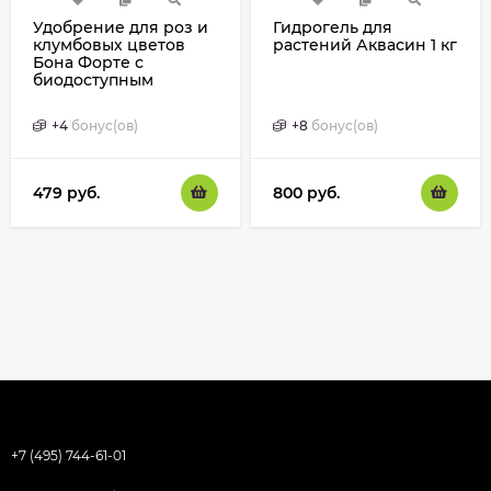
Удобрение для роз и
Гидрогель для
клумбовых цветов
растений Аквасин 1 кг
Бона Форте с
биодоступным
кремнием 2,5 кг
+
4
бонус(ов)
+
8
бонус(ов)
479
руб.
800
руб.
+7 (495) 744-61-01