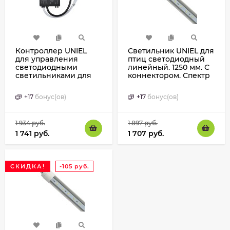
Контроллер UNIEL
Светильник UNIEL для
для управления
птиц светодиодный
светодиодными
линейный. 1250 мм. С
светильниками для
коннектором. Спектр
птицеводства
для яйценоскости
+
17
бонус(ов)
+
17
бонус(ов)
1 934
руб.
1 897
руб.
1 741
руб.
1 707
руб.
СКИДКА!
-105
руб.