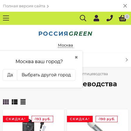
Полная версия сайта
0
РОССИЯ
GREEN
Москва
✖
КАТАЛОГ ТОВАРОВ
Москва ваш город?
Главная
Освещение
Освещение для птицеводства
Да
Выбрать другой город
Освещение для птицеводства
СКИДКА!
-193
руб.
СКИДКА!
-190
руб.