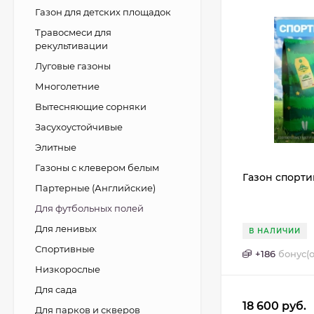
Газон для детских площадок
Травосмеси для
рекультивации
Луговые газоны
Многолетние
Вытесняющие сорняки
Засухоустойчивые
Элитные
Газоны с клевером белым
Газон спорт
Партерные (Английские)
Для футбольных полей
Для ленивых
В НАЛИЧИИ
Спортивные
+
186
бонус(о
Низкорослые
Для сада
18 600
руб.
Для парков и скверов