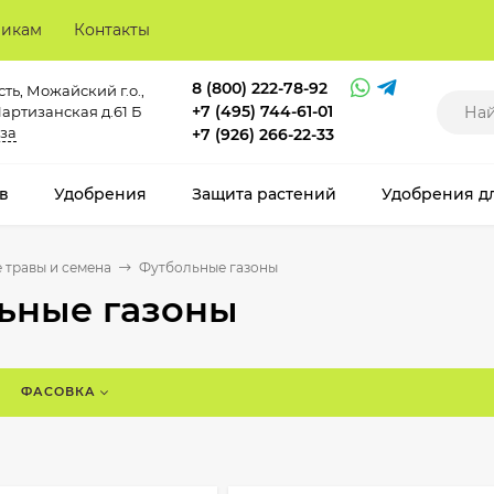
викам
Контакты
8 (800) 222-78-92
ть, Можайский г.о.,
+7 (495) 744-61-01
Партизанская д.61 Б
за
+7 (926) 266-22-33
в
Удобрения
Защита растений
Удобрения д
 травы и семена
Футбольные газоны
ьные газоны
ФАСОВКА