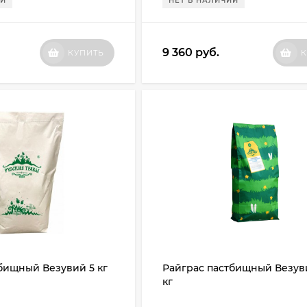
ИИ
НЕТ В НАЛИЧИИ
9 360
руб.
КУПИТЬ
К
бищный Везувий 5 кг
Райграс пастбищный Везуви
кг