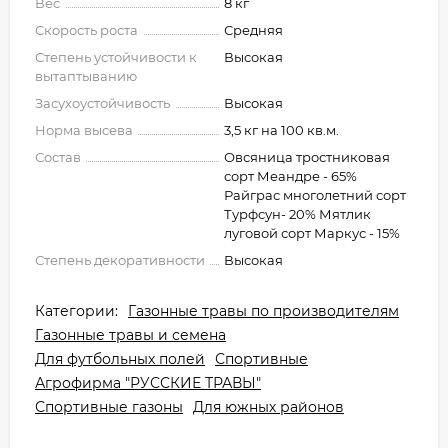
Вес
8 кг
Скорость роста
Средняя
Степень устойчивости к
Высокая
вытаптыванию
Засухоустойчивость
Высокая
Норма высева
3,5 кг на 100 кв.м.
Состав
Овсяница тростниковая
сорт Меандре - 65%
Райграс многолетний сорт
Турфсун- 20% Мятлик
луговой сорт Маркус - 15%
Степень декоративности
Высокая
Категории:
Газонные травы по производителям
Газонные травы и семена
Для футбольных полей
Спортивные
Агрофирма "РУССКИЕ ТРАВЫ"
Спортивные газоны
Для южных районов