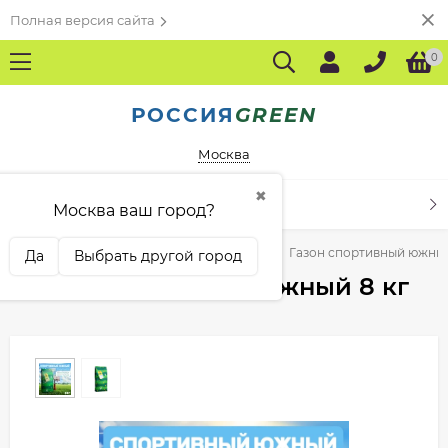
Полная версия сайта
0
РОССИЯ
GREEN
Москва
✖
КАТАЛОГ ТОВАРОВ
Москва ваш город?
ая
Газонные травы по производителям
Газон спортивный южный
Да
Выбрать другой город
Газон спортивный южный 8 кг