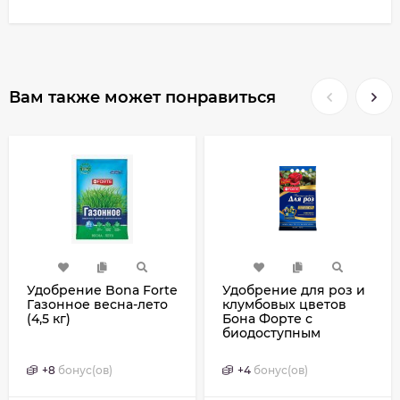
Вам также может понравиться
Удобрение Bona Forte
Удобрение для роз и
Газонное весна-лето
клумбовых цветов
(4,5 кг)
Бона Форте с
биодоступным
кремнием 2,5 кг
+
8
бонус(ов)
+
4
бонус(ов)