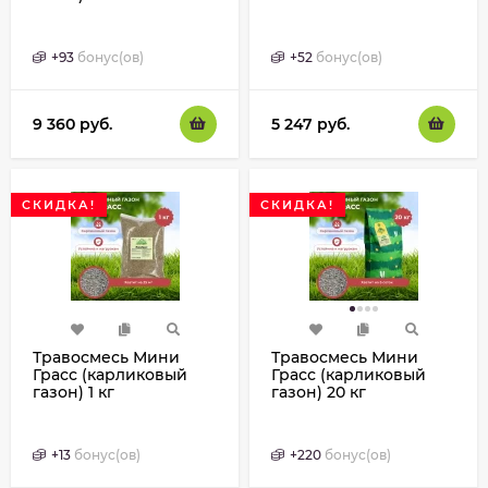
+
93
бонус(ов)
+
52
бонус(ов)
9 360
руб.
5 247
руб.
СКИДКА!
СКИДКА!
Травосмесь Мини
Травосмесь Мини
Грасс (карликовый
Грасс (карликовый
газон) 1 кг
газон) 20 кг
+
13
бонус(ов)
+
220
бонус(ов)