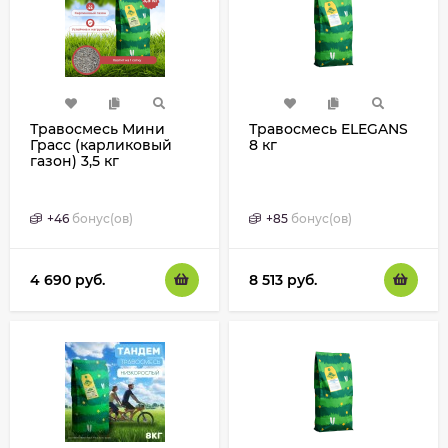
Травосмесь Мини
Травосмесь ELEGANS
Грасс (карликовый
8 кг
газон) 3,5 кг
+
46
бонус(ов)
+
85
бонус(ов)
4 690
руб.
8 513
руб.