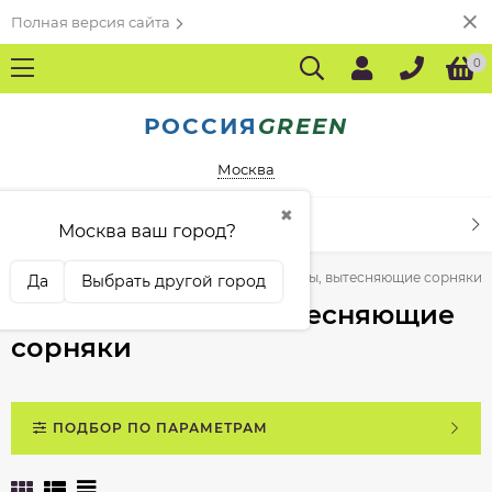
Полная версия сайта
0
РОССИЯ
GREEN
Москва
✖
КАТАЛОГ ТОВАРОВ
Москва ваш город?
Газонные травы и семена
Газонные травы, вытесняющие сорняки
Да
Выбрать другой город
Газонные травы, вытесняющие
сорняки
ПОДБОР ПО ПАРАМЕТРАМ