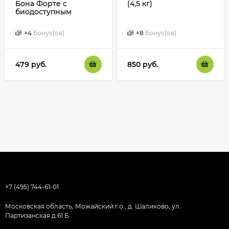
Бона Форте с
(4,5 кг)
биодоступным
кремнием 2,5 кг
+
4
бонус(ов)
+
8
бонус(ов)
479
руб.
850
руб.
+7 (495) 744-61-01
Московская область, Можайский г.о., д. Шаликово, ул.
Партизанская д.61 Б