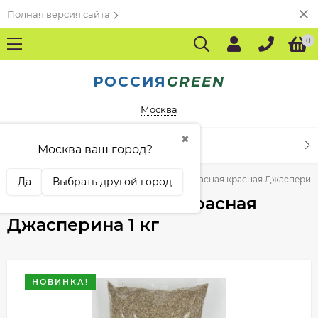
Полная версия сайта
0
РОССИЯ
GREEN
Москва
✖
КАТАЛОГ ТОВАРОВ
Москва ваш город?
ая
Семена газонных трав
Овсяница красная красная Джасперина
Да
Выбрать другой город
Овсяница красная красная
Джасперина 1 кг
НОВИНКА!