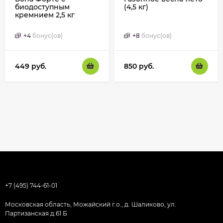
биодоступным
(4,5 кг)
кремнием 2,5 кг
+
4
бонус(ов)
+
8
бонус(ов)
449
руб.
850
руб.
+7 (495) 744-61-01
Московская область, Можайский г.о., д. Шаликово, ул.
Партизанская д.61 Б