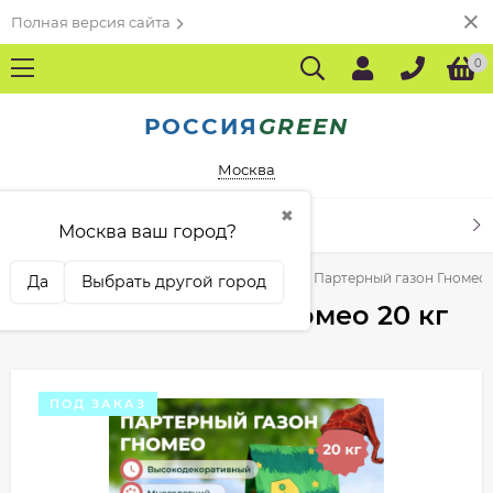
Полная версия сайта
0
РОССИЯ
GREEN
Москва
✖
КАТАЛОГ ТОВАРОВ
Москва ваш город?
я
Газонные травы по производителям
Партерный газон Гномео 
Да
Выбрать другой город
Партерный газон Гномео 20 кг
ПОД ЗАКАЗ