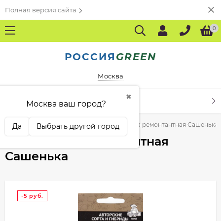
Полная версия сайта
0
РОССИЯ
GREEN
Москва
✖
КАТАЛОГ ТОВАРОВ
Москва ваш город?
еленных культур
Земляника
Земляника ремонтантная Сашенька
Да
Выбрать другой город
Земляника ремонтантная
Сашенька
-5
руб.