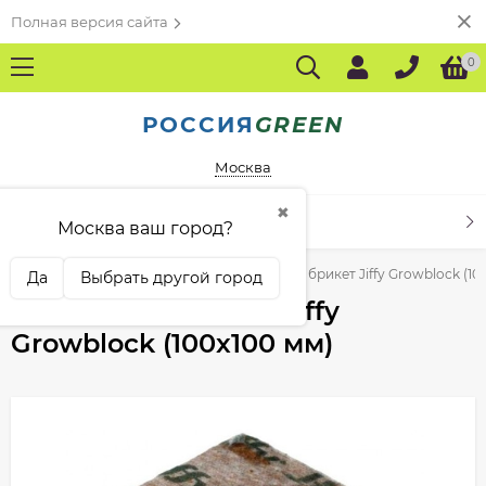
Полная версия сайта
0
РОССИЯ
GREEN
Москва
✖
КАТАЛОГ ТОВАРОВ
Москва ваш город?
плицы
Кокосовый субстрат
Кокосовый брикет Jiffy Growblock (10
Да
Выбрать другой город
Кокосовый брикет Jiffy
Growblock (100x100 мм)