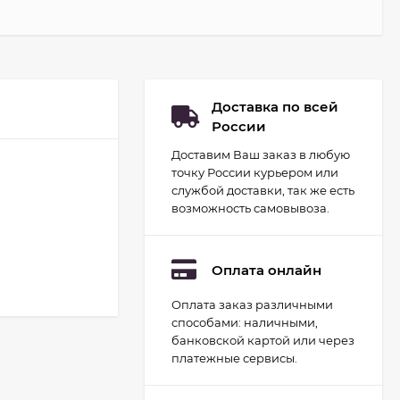
Доставка по всей
России
Доставим Ваш заказ в любую
точку России курьером или
службой доставки, так же есть
возможность самовывоза.
Оплата онлайн
Оплата заказ различными
Набор для
способами: наличными,
гидропоники Uniel
минисад Aqua.
банковской картой или через
2 093
руб.
Светильник для
платежные сервисы.
растений
1 700
руб.
светодиодный с
подставкой и