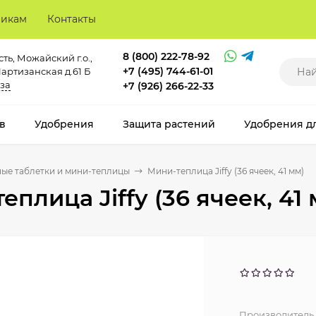
викам
Контакты
8 (800) 222-78-92
ть, Можайский г.о.,
+7 (495) 744-61-01
Партизанская д.61 Б
за
+7 (926) 266-22-33
в
Удобрения
Защита растений
Удобрения д
ые таблетки и мини-теплицы
Мини-теплица Jiffy (36 ячеек, 41 мм)
еплица Jiffy (36 ячеек, 41
Производитель