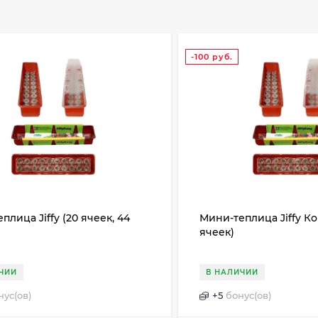
-100
руб.
плица Jiffy (20 ячеек, 44
Мини-теплица Jiffy Ко
ячеек)
ЧИИ
В НАЛИЧИИ
нус(ов)
+
5
бонус(ов)