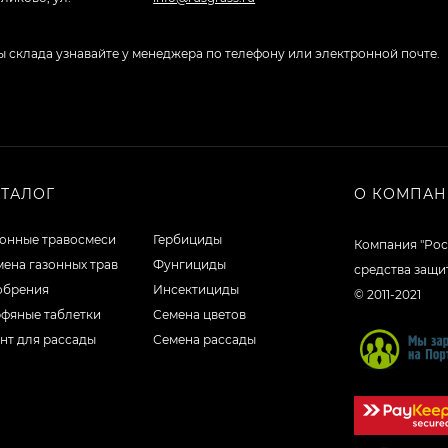
боты склада узнавайте у менеджера по телефону или электронной почте.
АТАЛОГ
О КОМПА
зонные травосмеси
Гербициды
Компания "Рос
ена газонных трав
Фунгициды
средства защи
обрения
Инсектициды
© 2011-2021
рфяные таблетки
Семена цветов
нт для рассады
Семена рассады