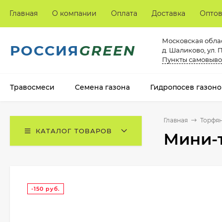
Главная
О компании
Оплата
Доставка
Опто
Московская облас
РОССИЯ
GREEN
д. Шаликово, ул. 
Пункты самовыво
Травосмеси
Семена газона
Гидропосев газоно
Главная
Торфян
КАТАЛОГ ТОВАРОВ
Мини-т
-150
руб.