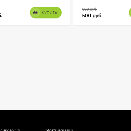
600
руб.
КУПИТЬ
.
500
руб.
ликово, ул.
info@rusgrass.ru