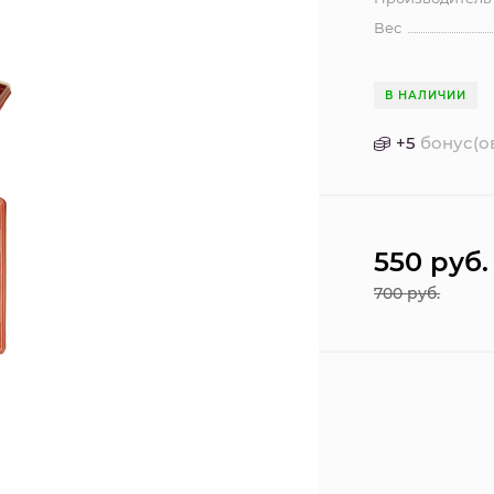
Вес
В НАЛИЧИИ
+
5
бонус(о
550
руб.
700
руб.