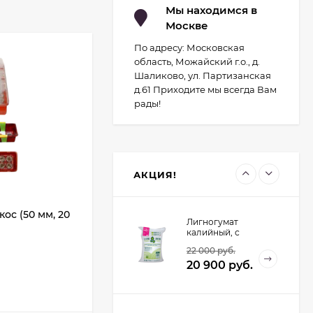
компрессором
Мы находимся в
Москве
Светильник для
растений
По адресу: Московская
светодиодный с
2 029
руб.
подставкой Uniel
область, Можайский г.о., д.
Минисад (Серый)
1 700
руб.
Шаликово, ул. Партизанская
д.61 Приходите мы всегда Вам
рады!
Контроллер UNIEL
для управления
светодиодными
1 934
руб.
светильниками для
птицеводства
1 741
руб.
АКЦИЯ!
кос (50 мм, 20
Лигногумат
калийный, с
микроэлементами,
22 000
руб.
Марка АМ, 20 кг.
20 900
руб.