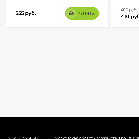
480
руб.
555
руб.
КУПИТЬ
410
руб
+7 (495) 744-61-01
Московская область, Можайский г.о., д. Ша