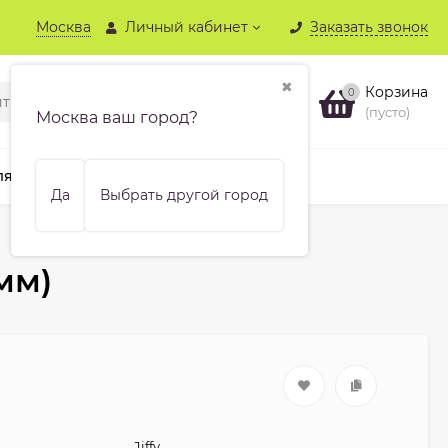
Москва
Личный кабинет
Заказать звонок
✖
Корзина
0
(пусто)
Москва ваш город?
ля хвойных
Бренды
Еще
Да
Выбрать другой город
 мм)
Jiffy