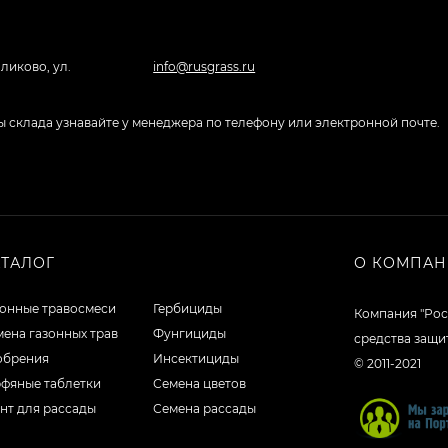
ликово, ул.
info@rusgrass.ru
боты склада узнавайте у менеджера по телефону или электронной почте.
АТАЛОГ
О КОМПА
зонные травосмеси
Гербициды
Компания "Рос
ена газонных трав
Фунгициды
средства защи
обрения
Инсектициды
© 2011-2021
рфяные таблетки
Семена цветов
нт для рассады
Семена рассады