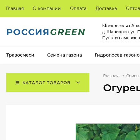
Главная
О компании
Оплата
Доставка
Опто
Московская облас
РОССИЯ
GREEN
д. Шаликово, ул. 
Пункты самовыво
Травосмеси
Семена газона
Гидропосев газоно
Главная
Семена
КАТАЛОГ ТОВАРОВ
Огуре