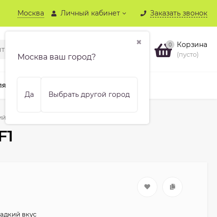
Москва
Личный кабинет
Заказать звонок
✖
Корзина
0
(пусто)
Москва ваш город?
ля хвойных
Бренды
Еще
Да
Выбрать другой город
ий Фермерский F1
F1
адкий вкус