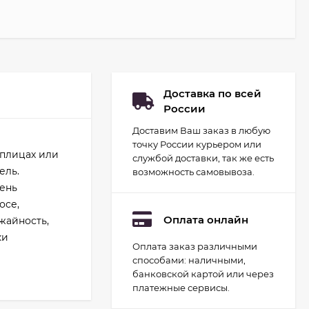
Доставка по всей
России
Доставим Ваш заказ в любую
точку России курьером или
еплицах или
службой доставки, так же есть
ель.
возможность самовывоза.
чень
осе,
Оплата онлайн
жайность,
ки
Оплата заказ различными
Набор для
способами: наличными,
гидропоники Uniel
минисад Aqua.
банковской картой или через
2 093
руб.
Светильник для
платежные сервисы.
растений
1 700
руб.
светодиодный с