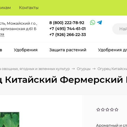
викам
Контакты
8 (800) 222-78-92
ть, Можайский г.о.,
+7 (495) 744-61-01
Партизанская д.61 Б
за
+7 (926) 266-22-33
в
Удобрения
Защита растений
Удобрения д
 овощных, ягодных и зеленных культур
Огурцы
Огурец Китайск
ц Китайский Фермерский 
Ароматный и сл