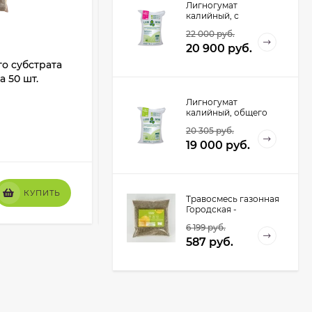
Лигногумат
калийный, с
микроэлементами,
22 000
руб.
Марка АМ, 20 кг.
20 900
руб.
го субстрата
Мини-теплица Jiffy (36 ячеек, 41 мм)
а 50 шт.
Лигногумат
калийный, общего
В НАЛИЧИИ
применения, Марка
20 305
руб.
А, 20кг.
+
5
бонус(ов)
19 000
руб.
700
руб.
КУПИТЬ
КУПИТЬ
550
руб.
Травосмесь газонная
Городская -
Городской газон (1 кг)
6 199
руб.
587
руб.
Травосмесь газонная
Городская -