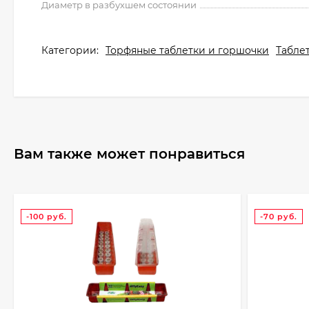
Диаметр в разбухшем состоянии
Категории:
Торфяные таблетки и горшочки
Табле
Вам также может понравиться
-100
руб.
-70
руб.