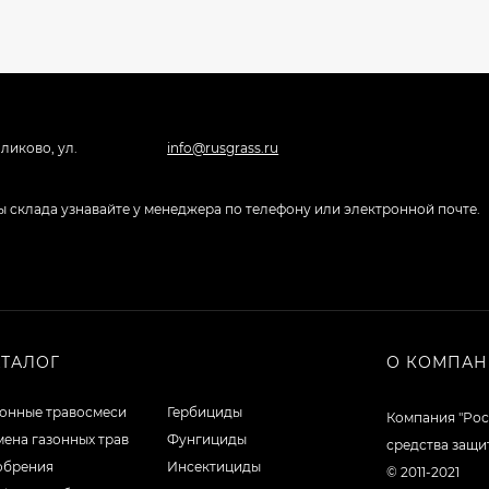
ликово, ул.
info@rusgrass.ru
боты склада узнавайте у менеджера по телефону или электронной почте.
АТАЛОГ
О КОМПА
зонные травосмеси
Гербициды
Компания "Рос
ена газонных трав
Фунгициды
средства защи
обрения
Инсектициды
© 2011-2021