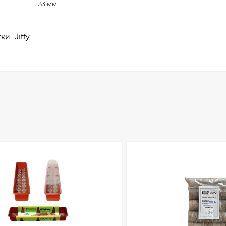
33 мм
тки
Jiffy