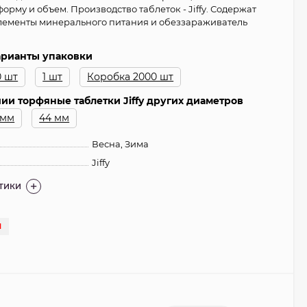
рму и объем. Производство таблеток - Jiffy. Содержат
лементы минерального питания и обеззараживатель
варианты упаковки
0 шт
1 шт
Коробка 2000 шт
ии торфяные таблетки Jiffy других диаметров
 мм
44 мм
Весна, Зима
Jiffy
СТИКИ
И