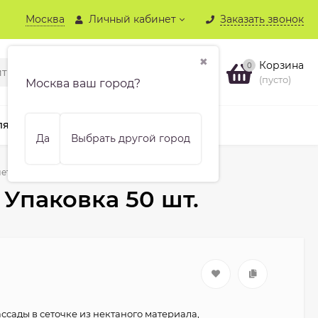
Москва
Личный кабинет
Заказать звонок
✖
Корзина
0
(пусто)
Москва ваш город?
ля хвойных
Бренды
Еще
Да
Выбрать другой город
тки Jiffy-7 33 мм. Упаковка 50 шт.
 Упаковка 50 шт.
ссады в сеточке из нектаного материала,