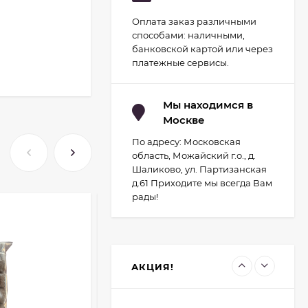
Оплата заказ различными
Набор для
способами: наличными,
гидропоники Uniel
минисад Aqua.
банковской картой или через
2 093
руб.
Светильник для
платежные сервисы.
растений
1 700
руб.
светодиодный с
подставкой и
компрессором
Мы находимся в
Москве
Светильник для
растений
По адресу: Московская
светодиодный с
2 029
руб.
подставкой Uniel
область, Можайский г.о., д.
Минисад (Серый)
1 700
руб.
Шаликово, ул. Партизанская
д.61 Приходите мы всегда Вам
рады!
-150
руб.
Контроллер UNIEL
для управления
светодиодными
1 934
руб.
светильниками для
птицеводства
1 741
руб.
АКЦИЯ!