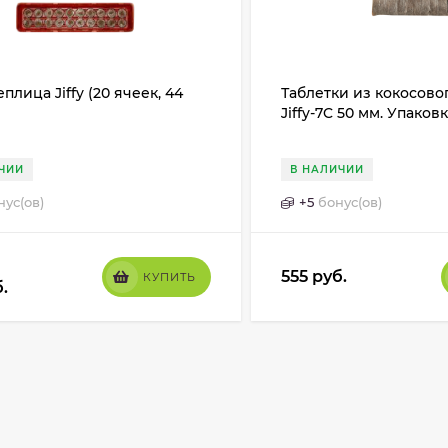
плица Jiffy (20 ячеек, 44
Таблетки из кокосово
Jiffy-7C 50 мм. Упаковк
ЧИИ
В НАЛИЧИИ
нус(ов)
+
5
бонус(ов)
555
руб.
КУПИТЬ
.