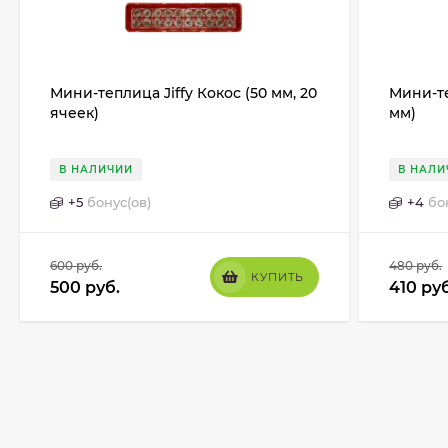
Мини-теплица Jiffy Кокос (50 мм, 20
Мини-те
ячеек)
мм)
В НАЛИЧИИ
В НАЛИ
+
5
бонус(ов)
+
4
бо
600
руб.
480
руб.
КУПИТЬ
500
руб.
410
руб