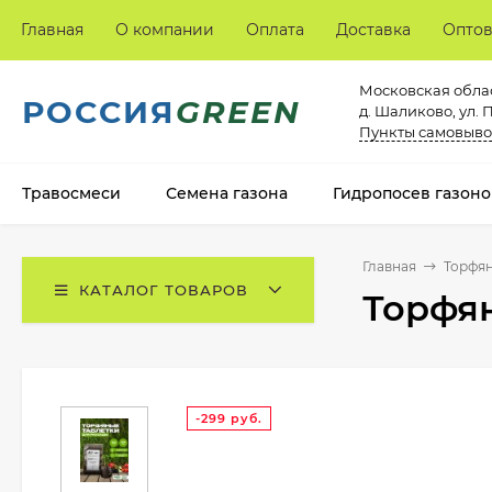
Главная
О компании
Оплата
Доставка
Опто
Московская облас
РОССИЯ
GREEN
д. Шаликово, ул. 
Пункты самовыво
Травосмеси
Семена газона
Гидропосев газоно
Главная
Торфян
КАТАЛОГ ТОВАРОВ
Торфян
-299
руб.