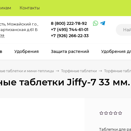
викам
Контакты
8 (800) 222-78-92
ть, Можайский г.о.,
+7 (495) 744-61-01
Партизанская д.61 Б
за
+7 (926) 266-22-33
в
Удобрения
Защита растений
Удобрения д
ые таблетки и мини-теплицы
Торфяные таблетки
Торфяные табле
ые таблетки Jiffy-7 33 мм.
Таблетки для ра