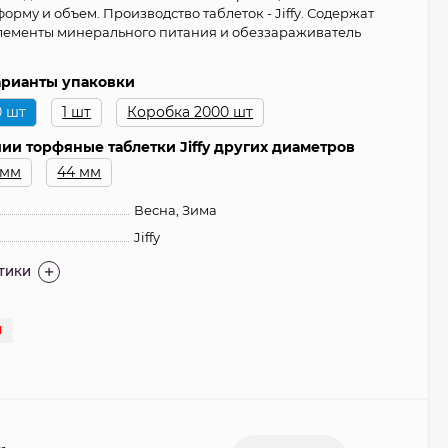
рму и объем. Производство таблеток - Jiffy. Содержат
лементы минерального питания и обеззараживатель
варианты упаковки
0 шт
1 шт
Коробка 2000 шт
ии торфяные таблетки Jiffy других диаметров
 мм
44 мм
Весна, Зима
Jiffy
СТИКИ
И