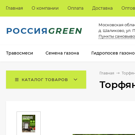
Главная
О компании
Оплата
Доставка
Опто
Московская облас
РОССИЯ
GREEN
д. Шаликово, ул. 
Пункты самовыво
Травосмеси
Семена газона
Гидропосев газоно
Главная
Торфян
КАТАЛОГ ТОВАРОВ
Торфян