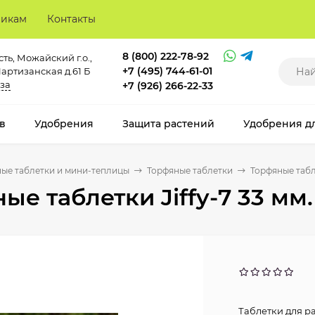
викам
Контакты
8 (800) 222-78-92
ть, Можайский г.о.,
+7 (495) 744-61-01
Партизанская д.61 Б
за
+7 (926) 266-22-33
в
Удобрения
Защита растений
Удобрения д
ые таблетки и мини-теплицы
Торфяные таблетки
Торфяные табле
ые таблетки Jiffy-7 33 мм.
Таблетки для ра