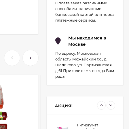
Оплата заказ различными
Набор для
способами: наличными,
гидропоники Uniel
минисад Aqua.
банковской картой или через
2 093
руб.
Светильник для
платежные сервисы.
растений
1 700
руб.
светодиодный с
подставкой и
компрессором
Мы находимся в
Москве
Светильник для
растений
По адресу: Московская
светодиодный с
2 029
руб.
подставкой Uniel
область, Можайский г.о., д.
Минисад (Серый)
1 700
руб.
Шаликово, ул. Партизанская
д.61 Приходите мы всегда Вам
рады!
-70
руб.
Контроллер UNIEL
для управления
светодиодными
1 934
руб.
светильниками для
птицеводства
1 741
руб.
АКЦИЯ!
Лигногумат