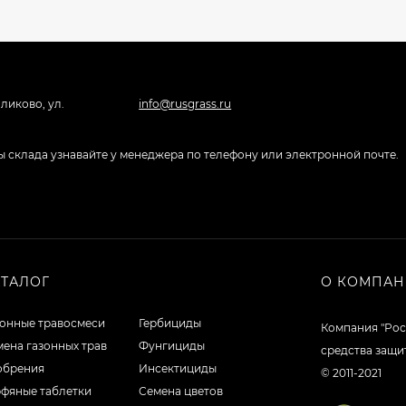
ликово, ул.
info@rusgrass.ru
боты склада узнавайте у менеджера по телефону или электронной почте.
АТАЛОГ
О КОМПА
зонные травосмеси
Гербициды
Компания "Рос
ена газонных трав
Фунгициды
средства защи
обрения
Инсектициды
© 2011-2021
рфяные таблетки
Семена цветов