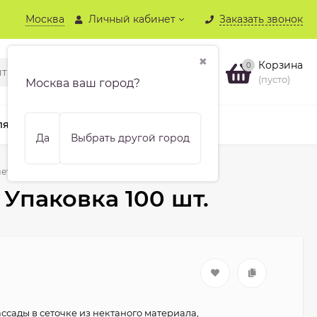
Москва
Личный кабинет
Заказать звонок
✖
Корзина
0
(пусто)
Москва ваш город?
ля хвойных
Бренды
Еще
Да
Выбрать другой город
тки Jiffy-7 33 мм. Упаковка 100 шт.
 Упаковка 100 шт.
ссады в сеточке из нектаного материала,