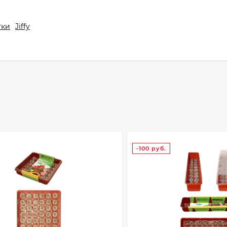
тки
Jiffy
-100
руб.