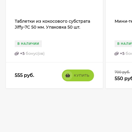
Таблетки из кокосового субстрата
Мини-те
Jiffy-7C 50 мм. Упаковка 50 шт.
В НАЛИЧИИ
В НАЛИ
+
5
бонус(ов)
+
5
бон
700
руб.
555
руб.
КУПИТЬ
550
ру