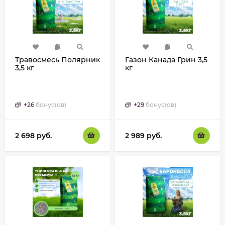
Травосмесь Полярник
Газон Канада Грин 3,5
3,5 кг
кг
+
26
бонус(ов)
+
29
бонус(ов)
2 698
руб.
2 989
руб.