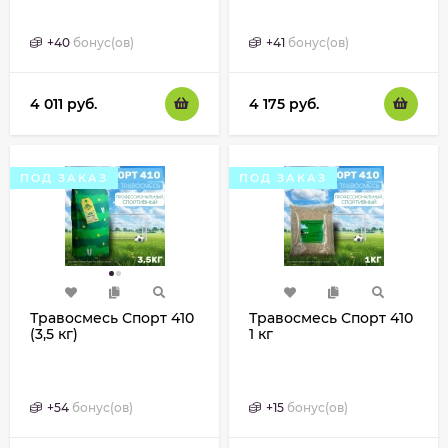
+
40
бонус(ов)
+
41
бонус(ов)
4 011
руб.
4 175
руб.
ПОД ЗАКАЗ
ПОД ЗАКАЗ
Травосмесь Спорт 410
Травосмесь Спорт 410
(3,5 кг)
1 кг
+
54
бонус(ов)
+
15
бонус(ов)