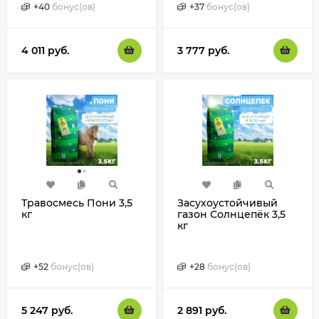
+
40
бонус(ов)
+
37
бонус(ов)
4 011
руб.
3 777
руб.
Травосмесь Пони 3,5
Засухоустойчивый
кг
газон Солнцепёк 3,5
кг
+
52
бонус(ов)
+
28
бонус(ов)
5 247
руб.
2 891
руб.