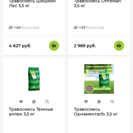
Травосмесь Шишкин
Травосмесь Оптимал
Лес 3,5 кг
3,5 кг
+
46
бонус(ов)
+
29
бонус(ов)
4 627
руб.
2 989
руб.
Травосмесь Тёмные
Травосмесь
аллеи 3,5 кг
ОрнаменталЪ 3,5 кг