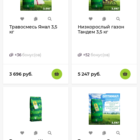
Травосмесь Ямал 3,5
Низкорослый газон
кг
Тандем 3,5 кг
+
36
бонус(ов)
+
52
бонус(ов)
3 696
руб.
5 247
руб.