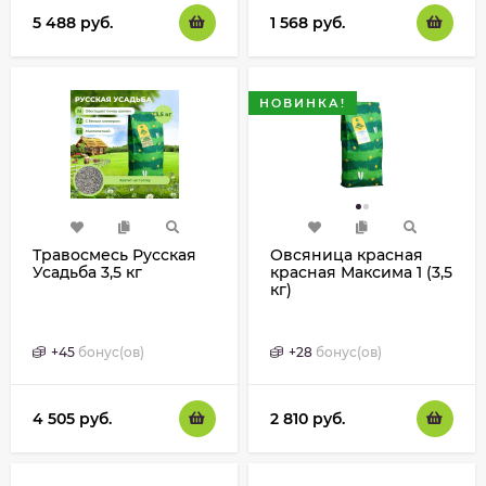
5 488
руб.
1 568
руб.
НОВИНКА!
Травосмесь Русская
Овсяница красная
Усадьба 3,5 кг
красная Максима 1 (3,5
кг)
+
45
бонус(ов)
+
28
бонус(ов)
4 505
руб.
2 810
руб.