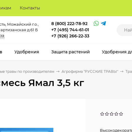
викам
Контакты
8 (800) 222-78-92
ть, Можайский г.о.,
+7 (495) 744-61-01
Партизанская д.61 Б
за
+7 (926) 266-22-33
в
Удобрения
Защита растений
Удобрения д
ые травы по производителям
Агрофирма "РУССКИЕ ТРАВЫ"
Тра
месь Ямал 3,5 кг
Высокодекорати