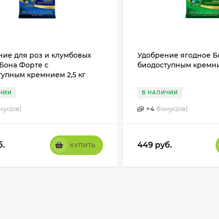
ние для роз и клумбовых
Удобрение ягодное Б
Бона Форте с
биодоступным кремние
упным кремнием 2,5 кг
ЧИИ
В НАЛИЧИИ
нус(ов)
+
4
бонус(ов)
б.
449
руб.
КУПИТЬ