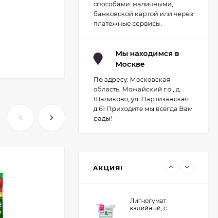
способами: наличными,
гидропоники Uniel
минисад Aqua.
банковской картой или через
2 093
руб.
Светильник для
платежные сервисы.
растений
1 700
руб.
светодиодный с
подставкой и
компрессором
Мы находимся в
Москве
Светильник для
растений
По адресу: Московская
светодиодный с
2 029
руб.
подставкой Uniel
область, Можайский г.о., д.
Минисад (Серый)
1 700
руб.
Шаликово, ул. Партизанская
д.61 Приходите мы всегда Вам
рады!
Контроллер UNIEL
для управления
светодиодными
1 934
руб.
светильниками для
птицеводства
1 741
руб.
АКЦИЯ!
Лигногумат
калийный, с
микроэлементами,