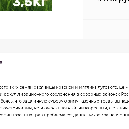
0
остойких семян овсяницы красной и мятлика лугового. Ее 
и рекультивационного озеленения в северных районах Росс
 боясь, что за длинную суровую зиму газонные травы выпад
розоустойчивый, но и очень плотный, низкорослый, с отлич
семян газонных трав проблема создания лужаек за полярны