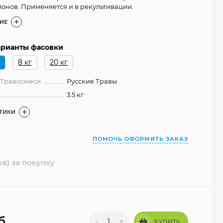
онов. Применяется и в рекультивации.
ИЕ
варианты фасовки
г
8 кг
20 кг
 Травосмеси
Русские Травы
3.5 кг
СТИКИ
ПОМОЧЬ ОФОРМИТЬ ЗАКАЗ
ов) за покупку
б.
-
+
КУПИТЬ