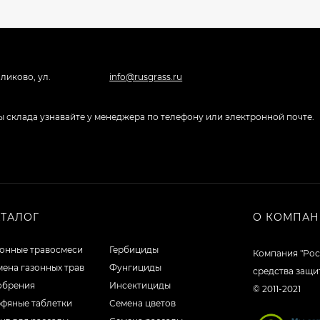
ликово, ул.
info@rusgrass.ru
боты склада узнавайте у менеджера по телефону или электронной почте.
АТАЛОГ
О КОМПА
зонные травосмеси
Гербициды
Компания "Рос
ена газонных трав
Фунгициды
средства защи
обрения
Инсектициды
© 2011-2021
рфяные таблетки
Семена цветов