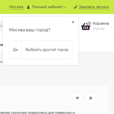
Москва
Личный кабинет
Заказать звонок
✖
Корзина
0
(пусто)
Москва ваш город?
ля хвойных
Бренды
Еще
Да
Выбрать другой город
восмесь Ямал 3,5 кг
вная газонная травосмесь для северных и