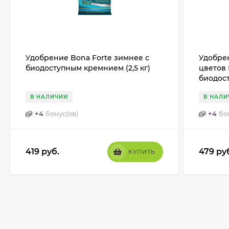
Удобрение Bona Forte зимнее с
Удобре
биодоступным кремнием (2,5 кг)
цветов 
биодост
В НАЛИЧИИ
В НАЛИ
+
4
бонус(ов)
+
4
бо
419
руб.
479
ру
КУПИТЬ