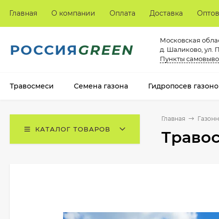
Главная
О компании
Оплата
Доставка
Опто
Московская облас
РОССИЯ
GREEN
д. Шаликово, ул. 
Пункты самовыво
Травосмеси
Семена газона
Гидропосев газоно
Главная
Газонн
КАТАЛОГ ТОВАРОВ
Травос