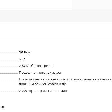
ФМРус
6 кг
200 г/л бифентрина
Подсолнечник, кукуруза
Проволочники, ложнопроволочники, личинки майско
личинки озимой совки и др.
2-2,5л препарата на 1т семян
ний