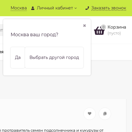
Москва
Личный кабинет
Заказать звонок
✖
Корзина
0
(пусто)
Москва ваш город?
ля хвойных
Бренды
Еще
Да
Выбрать другой город
протравитель семян подсолнечника и кукурузы от