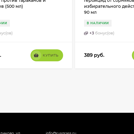
 против тараканов и
Гербицид от сорняко
в (500 мл)
избирательного дейс
90 мл
ЧИИ
В НАЛИЧИИ
ус(ов)
+
3
бонус(ов)
.
389
руб.
КУПИТЬ
ликово, ул.
info@rusgrass.ru