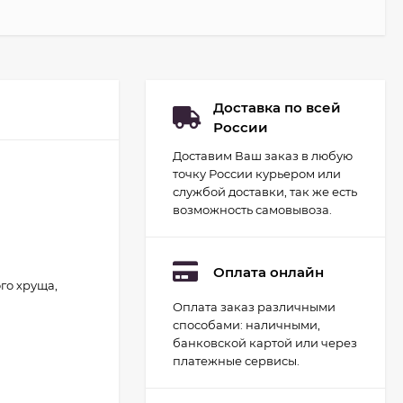
Доставка по всей
России
Доставим Ваш заказ в любую
точку России курьером или
службой доставки, так же есть
возможность самовывоза.
Оплата онлайн
го хруща,
Оплата заказ различными
Набор для
способами: наличными,
гидропоники Uniel
минисад Aqua.
банковской картой или через
2 093
руб.
Светильник для
платежные сервисы.
растений
1 700
руб.
светодиодный с
подставкой и