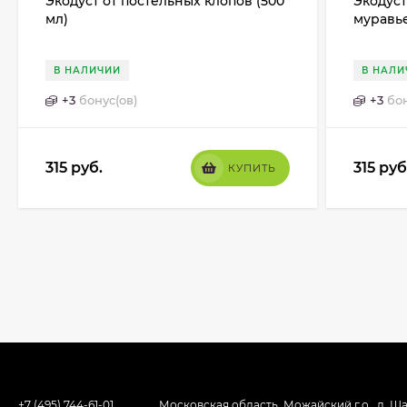
Экодуст от постельных клопов (500
Экодуст
мл)
муравье
В НАЛИЧИИ
В НАЛИ
+
3
бонус(ов)
+
3
бон
315
руб.
315
руб
КУПИТЬ
+7 (495) 744-61-01
Московская область, Можайский г.о., д. Ша