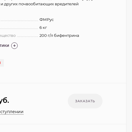
 и других почвообитающих вредителей
ФМРус
6 кг
ещество
200 г/л бифентрина
СТИКИ
И
уб.
оступлении