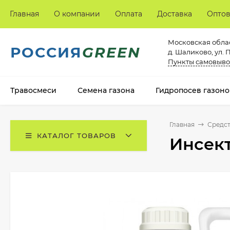
Главная
О компании
Оплата
Доставка
Опто
Московская облас
РОССИЯ
GREEN
д. Шаликово, ул. 
Пункты самовыво
Травосмеси
Семена газона
Гидропосев газоно
Главная
Средст
КАТАЛОГ ТОВАРОВ
Инсект