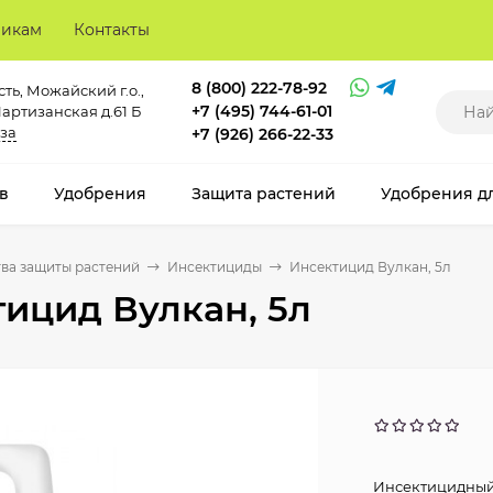
викам
Контакты
8 (800) 222-78-92
ть, Можайский г.о.,
+7 (495) 744-61-01
Партизанская д.61 Б
за
+7 (926) 266-22-33
в
Удобрения
Защита растений
Удобрения д
ва защиты растений
Инсектициды
Инсектицид Вулкан, 5л
ицид Вулкан, 5л
Инсектицидный 