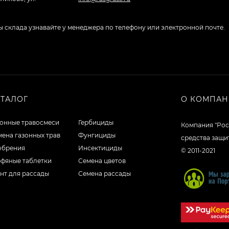
боты склада узнавайте у менеджера по телефону или электронной почте.
АТАЛОГ
О КОМПА
зонные травосмеси
Гербициды
Компания "Рос
ена газонных трав
Фунгициды
средства защи
обрения
Инсектициды
© 2011-2021
рфяные таблетки
Семена цветов
нт для рассады
Семена рассады