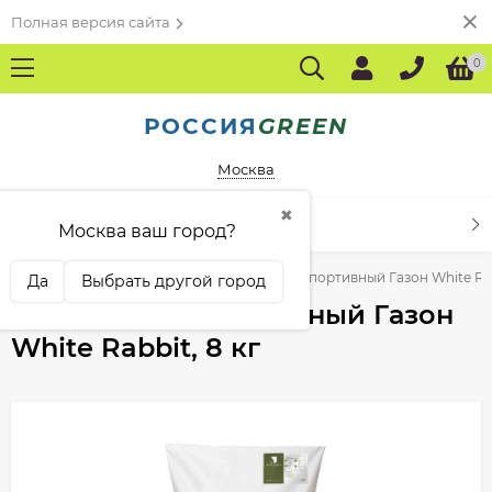
Полная версия сайта
0
РОССИЯ
GREEN
Москва
✖
КАТАЛОГ ТОВАРОВ
Москва ваш город?
водителям
Piccolo Green
Травосмесь Спортивный Газон White Rab
Да
Выбрать другой город
Травосмесь Спортивный Газон
White Rabbit, 8 кг