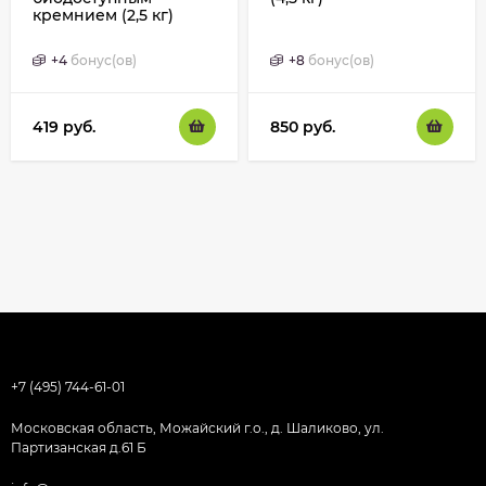
кремнием (2,5 кг)
+
4
бонус(ов)
+
8
бонус(ов)
419
руб.
850
руб.
+7 (495) 744-61-01
Московская область, Можайский г.о., д. Шаликово, ул.
Партизанская д.61 Б