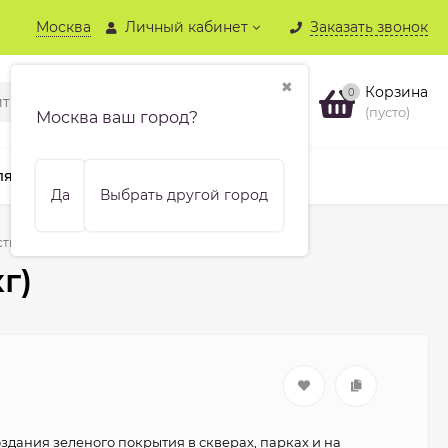
Москва
Личный кабинет
Заказать звонок
✖
Корзина
0
(пусто)
Москва ваш город?
ля хвойных
Бренды
Еще
Да
Выбрать другой город
тый сад (1 кг)
г)
оздания зеленого покрытия в скверах, парках и на