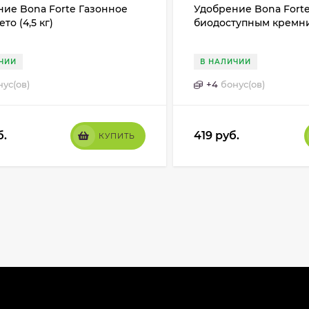
ние Bona Forte Газонное
Удобрение Bona Forte
то (4,5 кг)
биодоступным кремние
ЧИИ
В НАЛИЧИИ
нус(ов)
+
4
бонус(ов)
б.
419
руб.
КУПИТЬ