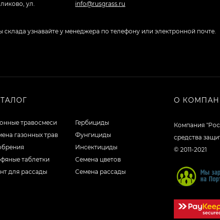
ликово, ул.
info@rusgrass.ru
боты склада узнавайте у менеджера по телефону или электронной почте.
АТАЛОГ
О КОМПА
зонные травосмеси
Гербициды
Компания "Рос
ена газонных трав
Фунгициды
средства защи
обрения
Инсектициды
© 2011-2021
рфяные таблетки
Семена цветов
нт для рассады
Семена рассады