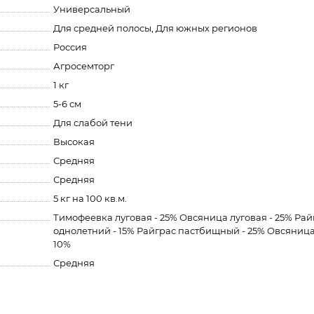
Универсальный
Для средней полосы, Для южных регионов
Россия
Агросемторг
1 кг
5-6 см
Для слабой тени
Высокая
Средняя
Средняя
5 кг на 100 кв.м.
Тимофеевка луговая - 25% Овсяница луговая - 25% Рай
однолетний - 15% Райграс пастбищный - 25% Овсяница
10%
Средняя