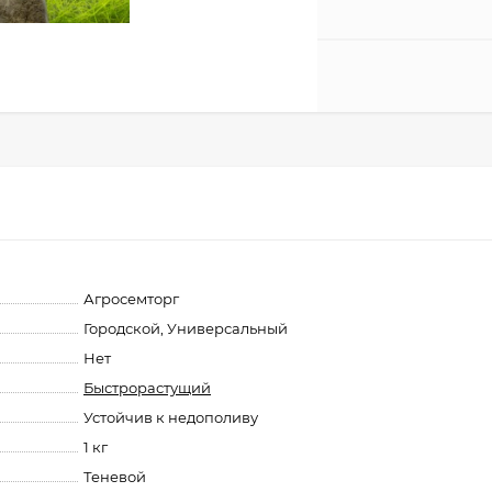
Агросемторг
Городской, Универсальный
Нет
Быстрорастущий
Устойчив к недополиву
1 кг
Теневой