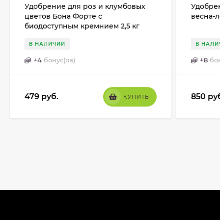
Удобрение для роз и клумбовых
Удобре
цветов Бона Форте с
весна-ле
биодоступным кремнием 2,5 кг
В НАЛИЧИИ
В НАЛИ
+
4
бонус(ов)
+
8
бо
479
руб.
850
ру
КУПИТЬ