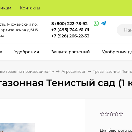
викам
Контакты
8 (800) 222-78-92
ть, Можайский г.о.,
+7 (495) 744-61-01
Партизанская д.61 Б
за
+7 (926) 266-22-33
в
Удобрения
Защита растений
Удобрения д
ые травы по производителям
Агросемторг
Трава газонная Тенис
газонная Тенистый сад (1 к
Для быстрого с