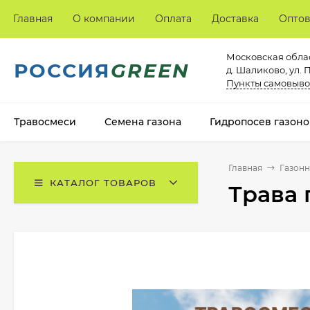
Главная
О компании
Оплата
Доставка
Опто
Московская облас
РОССИЯ
GREEN
д. Шаликово, ул. 
Пункты самовыво
Травосмеси
Семена газона
Гидропосев газоно
Главная
Газонн
КАТАЛОГ ТОВАРОВ
Трава 