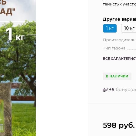
тенистых участк
Другие вариа
1 кг
10 кг
Производитель
Тип газона
ВСЕ ХАРАКТЕРИ
В НАЛИЧИИ
+
5
бонус(о
598
руб.