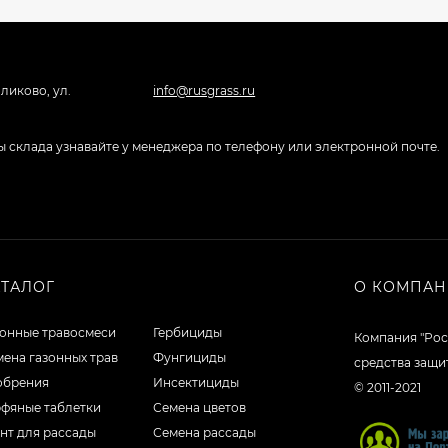
ликово, ул.
info@rusgrass.ru
боты склада узнавайте у менеджера по телефону или электронной почте.
АТАЛОГ
О КОМПА
зонные травосмеси
Гербициды
Компания "Рос
ена газонных трав
Фунгициды
средства защи
обрения
Инсектициды
© 2011-2021
рфяные таблетки
Семена цветов
нт для рассады
Семена рассады