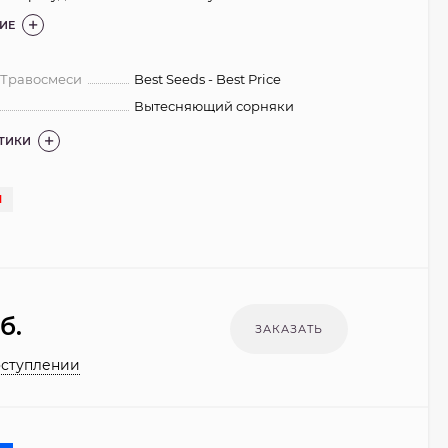
ИЕ
 Травосмеси
Best Seeds - Best Price
Вытесняющий сорняки
СТИКИ
И
б.
оступлении