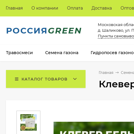
Главная
О компании
Оплата
Доставка
Опто
Московская облас
РОССИЯ
GREEN
д. Шаликово, ул. 
Пункты самовыво
Травосмеси
Семена газона
Гидропосев газоно
Главная
Семена
КАТАЛОГ ТОВАРОВ
Клевер