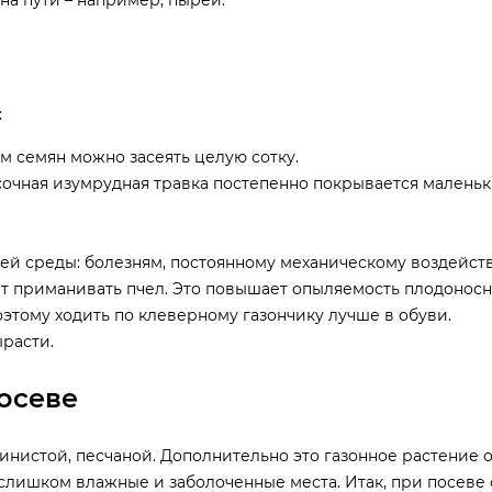
на пути – например, пырей.
:
 семян можно засеять целую сотку.
сочная изумрудная травка постепенно покрывается малень
 среды: болезням, постоянному механическому воздействи
ет приманивать пчел. Это повышает опыляемость плодонос
оэтому ходить по клеверному газончику лучше в обуви.
ырасти.
осеве
линистой, песчаной. Дополнительно это газонное растение 
т слишком влажные и заболоченные места. Итак, при посеве 