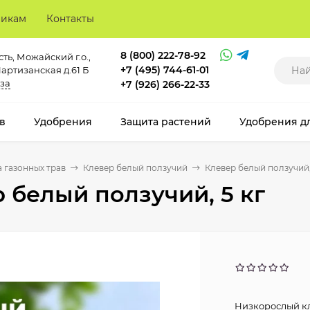
викам
Контакты
8 (800) 222-78-92
ть, Можайский г.о.,
+7 (495) 744-61-01
Партизанская д.61 Б
за
+7 (926) 266-22-33
в
Удобрения
Защита растений
Удобрения д
 газонных трав
Клевер белый ползучий
Клевер белый ползучий,
 белый ползучий, 5 кг
Низкорослый к