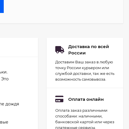
Доставка по всей
России
Доставим Ваш заказ в любую
точку России курьером или
ьки.
службой доставки, так же есть
 Это
возможность самовывоза.
Оплата онлайн
сле дождя
Оплата заказ различными
Набор для
способами: наличными,
гидропоники Uniel
минисад Aqua.
овые
банковской картой или через
2 093
руб.
Светильник для
платежные сервисы.