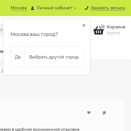
Москва
Личный кабинет
Заказать звонок
✖
Корзина
0
(пусто)
Москва ваш город?
ля хвойных
Бренды
Еще
Да
Выбрать другой город
 5 кг
левер в удобной экономичной упаковке