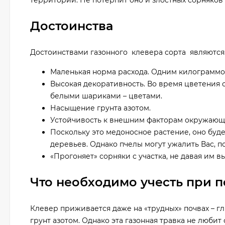
территории. Не потерпит оно и злостных сорняков 
Достоинства
Достоинствами газонного клевера сорта являются
Маленькая норма расхода. Одним килограммом
Высокая декоративность. Во время цветения 
белыми шариками – цветами.
Насыщение грунта азотом.
Устойчивость к внешним факторам окружающей
Поскольку это медоносное растение, оно буд
деревьев. Однако пчелы могут ужалить Вас, п
«Прогоняет» сорняки с участка, не давая им в
Что необходимо учесть при п
Клевер приживается даже на «трудных» почвах – г
грунт азотом. Однако эта газонная травка не люби