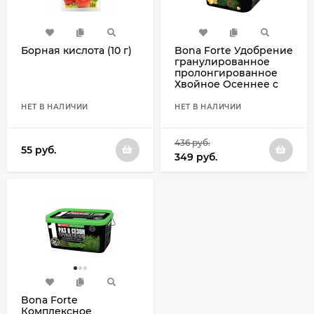
Борная кислота (10 г)
Bona Forte Удобрение
гранулированное
пролонгированное
Хвойное Осеннее с
биодоступным
кремнием, ведро 1 л
НЕТ В НАЛИЧИИ
НЕТ В НАЛИЧИИ
436
руб.
55
руб.
349
руб.
Bona Forte
Комплексное