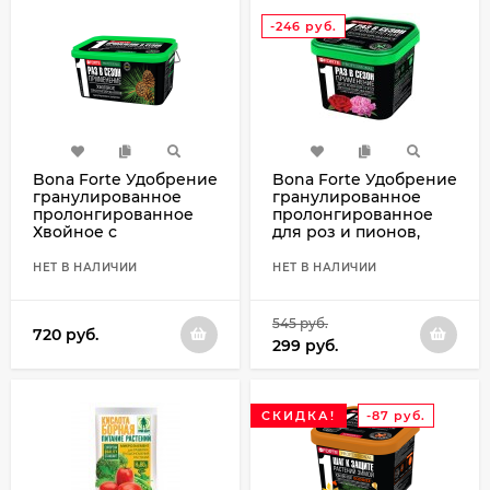
-246
руб.
Bona Forte Удобрение
Bona Forte Удобрение
гранулированное
гранулированное
пролонгированное
пролонгированное
Хвойное с
для роз и пионов,
биодоступным
ведро 1 л
кремнием, ведро 3 л
НЕТ В НАЛИЧИИ
НЕТ В НАЛИЧИИ
545
руб.
720
руб.
299
руб.
СКИДКА!
-87
руб.