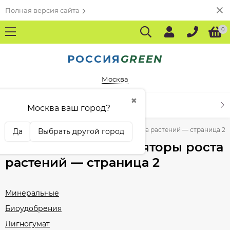
Полная версия сайта
0
РОССИЯ
GREEN
Москва
✖
КАТАЛОГ ТОВАРОВ
Москва ваш город?
Главная
Удобрения и стимуляторы роста растений — страница 2
Да
Выбрать другой город
Удобрения и стимуляторы роста
растений — страница 2
Минеральные
Биоудобрения
Лигногумат