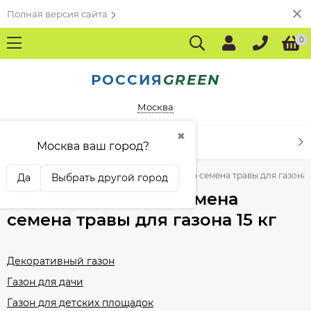
Полная версия сайта
0
РОССИЯ
GREEN
Москва
✖
КАТАЛОГ ТОВАРОВ
Москва ваш город?
 травы и семена
Газонные травы и семена семена травы для газона 1
Да
Выбрать другой город
Газонные травы и семена
семена травы для газона 15 кг
Декоративный газон
Газон для дачи
Газон для детских площадок