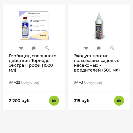
Гербицид сплошного
Экодуст против
действия Торнадо
ползающих садовых
Экстра Профи (1000
насекомых -
мл)
вредителей (500 мл)
+
22
бонус(ов)
+
3
бонус(ов)
2 200
руб.
315
руб.