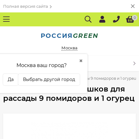
Полная версия сайта
0
РОССИЯ
GREEN
Москва
✖
КАТАЛОГ ТОВАРОВ
Москва ваш город?
ады
Набор торфяных горшков для рассады 9 помидоров и 1 огурец
Да
Выбрать другой город
Набор торфяных горшков для
рассады 9 помидоров и 1 огурец