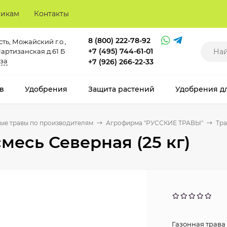
викам
Контакты
8 (800) 222-78-92
ть, Можайский г.о.,
+7 (495) 744-61-01
Партизанская д.61 Б
за
+7 (926) 266-22-33
в
Удобрения
Защита растений
Удобрения д
ые травы по производителям
Агрофирма "РУССКИЕ ТРАВЫ"
Тра
месь Северная (25 кг)
Газонная трава