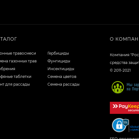
АТАЛОГ
О КОМПА
зонные травосмеси
Гербициды
Компания "Рос
ена газонных трав
Фунгициды
средства защи
обрения
Инсектициды
© 2011-2021
рфяные таблетки
Семена цветов
нт для рассады
Семена рассады
SEO-продвиже