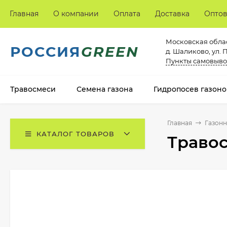
Главная
О компании
Оплата
Доставка
Опто
Московская облас
РОССИЯ
GREEN
д. Шаликово, ул. 
Пункты самовыво
Травосмеси
Семена газона
Гидропосев газоно
Главная
Газонн
КАТАЛОГ ТОВАРОВ
Травос