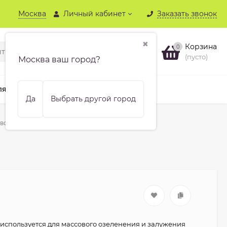
Москва
Личный кабинет
Заказать звонок
✖
Корзина
0
(пусто)
Москва ваш город?
ля хвойных
Бренды
Еще
Да
Выбрать другой город
восмесь Северная (25 кг)
 используется для массового озеленения и залужения