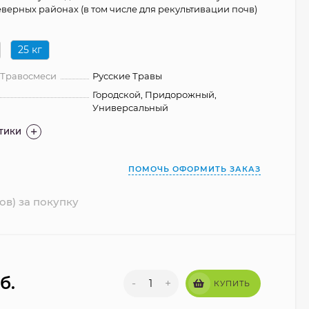
еверных районах (в том числе для рекультивации почв)
25 кг
 Травосмеси
Русские Травы
Городской, Придорожный,
Универсальный
СТИКИ
ПОМОЧЬ ОФОРМИТЬ ЗАКАЗ
ов) за покупку
б.
-
+
КУПИТЬ