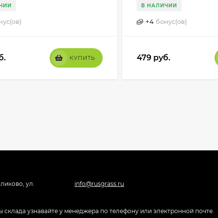
ЧИИ
В НАЛИЧИИ
нус(ов)
+
4
бонус(ов)
б.
479
руб.
КУПИТЬ
ликово, ул.
info@rusgrass.ru
боты склада узнавайте у менеджера по телефону или электронной почте.