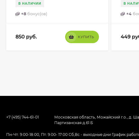
В НАЛИЧИИ
В НАЛИ
+
8
бонус(ов)
+
4
бо
850
руб.
449
ру
КУПИТЬ
+7 (495) 744-61-01
Московская область, Можайский г.о., д. Ша
Партизанская д.61 Б
Пн-Чт: 9:00-18:00, Пт: 9:00- 17:00 Сб,Вс - выходные дни График ра