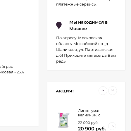
2 093
руб.
Светильник для
платежные сервисы.
растений
1 700
руб.
светодиодный с
подставкой и
компрессором
Мы находимся в
Москве
Светильник для
растений
По адресу: Московская
светодиодный с
2 029
руб.
подставкой Uniel
область, Можайский г.о., д.
Минисад (Серый)
1 700
руб.
Шаликово, ул. Партизанская
д.61 Приходите мы всегда Вам
рады!
Райграс
Контроллер UNIEL
иковая - 25%
для управления
светодиодными
1 934
руб.
светильниками для
птицеводства
1 741
руб.
АКЦИЯ!
Лигногумат
калийный, с
микроэлементами,
22 000
руб.
Марка АМ, 20 кг.
20 900
руб.