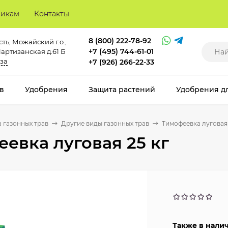
викам
Контакты
8 (800) 222-78-92
ть, Можайский г.о.,
+7 (495) 744-61-01
Партизанская д.61 Б
за
+7 (926) 266-22-33
в
Удобрения
Защита растений
Удобрения д
 газонных трав
Другие виды газонных трав
Тимофеевка луговая 
евка луговая 25 кг
Также в нали