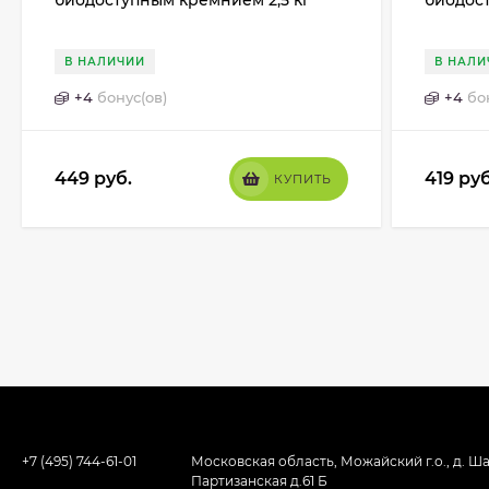
биодоступным кремнием 2,5 кг
биодост
В НАЛИЧИИ
В НАЛИ
+
4
бонус(ов)
+
4
бо
449
руб.
419
руб
КУПИТЬ
+7 (495) 744-61-01
Московская область, Можайский г.о., д. Ша
Партизанская д.61 Б