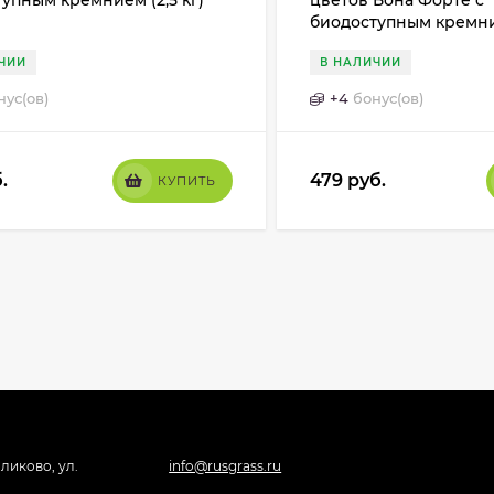
упным кремнием (2,5 кг)
цветов Бона Форте с
биодоступным кремние
ЧИИ
В НАЛИЧИИ
нус(ов)
+
4
бонус(ов)
.
479
руб.
КУПИТЬ
ликово, ул.
info@rusgrass.ru