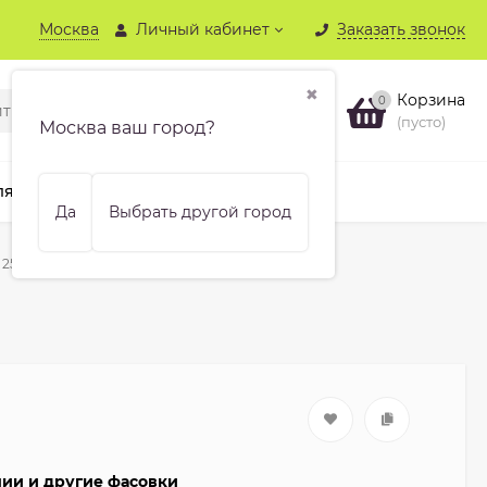
Москва
Личный кабинет
Заказать звонок
✖
Корзина
0
(пусто)
Москва ваш город?
ля хвойных
Бренды
Еще
Да
Выбрать другой город
25 кг
чии и другие фасовки