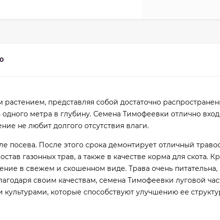
0
 растением, представляя собой достаточно распростране
ь одного метра в глубину. Семена Тимофеевки отлично вход
ение не любит долгого отсутствия влаги.
ле посева. После этого срока демонтирует отличный траво
став газонных трав, а также в качестве корма для скота. К
ние в свежем и скошенном виде. Трава очень питательна, 
 Благодаря своим качествам, семена Тимофеевки луговой час
 культурами, которые способствуют улучшению ее структу