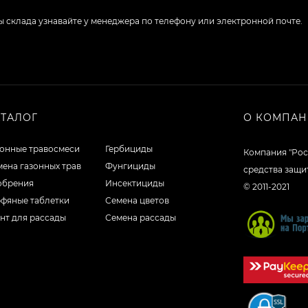
боты склада узнавайте у менеджера по телефону или электронной почте.
АТАЛОГ
О КОМПА
зонные травосмеси
Гербициды
Компания "Рос
ена газонных трав
Фунгициды
средства защи
обрения
Инсектициды
© 2011-2021
рфяные таблетки
Семена цветов
нт для рассады
Семена рассады