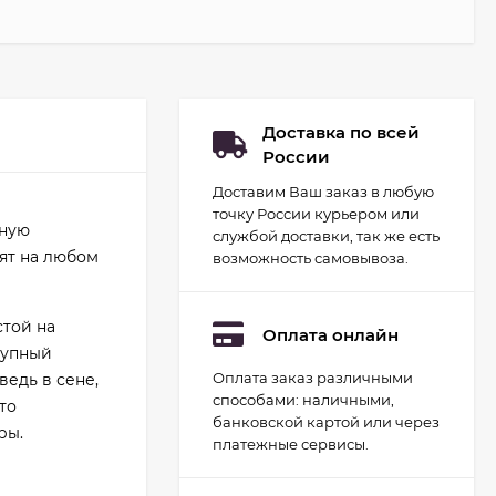
Доставка по всей
России
Доставим Ваш заказ в любую
точку России курьером или
нную
службой доставки, так же есть
ят на любом
возможность самовывоза.
стой на
Оплата онлайн
рупный
Оплата заказ различными
ведь в сене,
Набор для
способами: наличными,
гидропоники Uniel
то
минисад Aqua.
банковской картой или через
ры.
2 093
руб.
Светильник для
платежные сервисы.
растений
1 700
руб.
светодиодный с
подставкой и