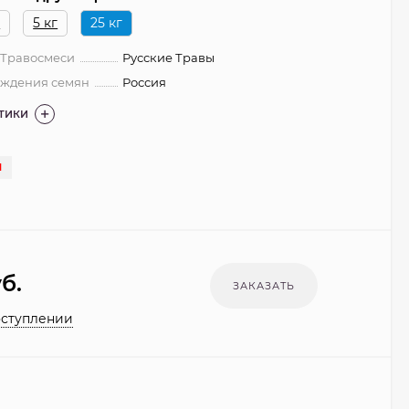
г
5 кг
25 кг
 Травосмеси
Русские Травы
ождения семян
Россия
СТИКИ
И
б.
оступлении