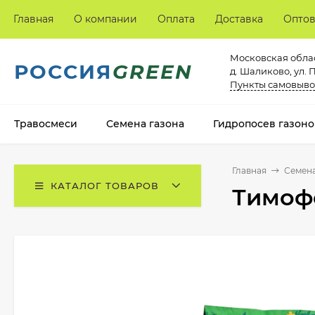
Главная
О компании
Оплата
Доставка
Опто
Московская облас
РОССИЯ
GREEN
д. Шаликово, ул. 
Пункты самовыво
Травосмеси
Семена газона
Гидропосев газоно
Главная
Семена
КАТАЛОГ ТОВАРОВ
Тимофе