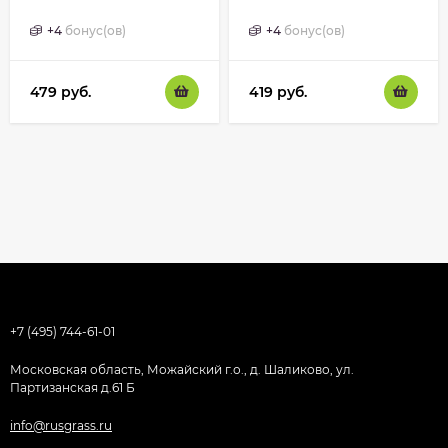
кремнием 2,5 кг
+
4
бонус(ов)
+
4
бонус(ов)
479
руб.
419
руб.
+7 (495) 744-61-01
Московская область, Можайский г.о., д. Шаликово, ул.
Партизанская д.61 Б
info@rusgrass.ru