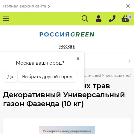
Полная версия сайта
0
РОССИЯ
GREEN
Москва
✖
КАТАЛОГ ТОВАРОВ
Москва ваш город?
st Price
Смесь семян газонных трав Декоративный Универсальный га
Да
Выбрать другой город
Смесь семян газонных трав
Декоративный Универсальный
газон Фазенда (10 кг)