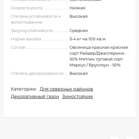
Скорость роста
Низкая
Степень устойчивости к
Высокая
вытаптыванию
Засухоустойчивость
Средняя
Норма высева
3-4 кг на 100 кв.м.
Состав
Овсяница красная красная
сорт Райдер/Джасперина -
50% Мятлик луговой сорт
Маркус / Бруклоун - 50%
Степень декоративности
Высокая
Категории:
Для северных районов
Декоративный газон
Зимостойкие