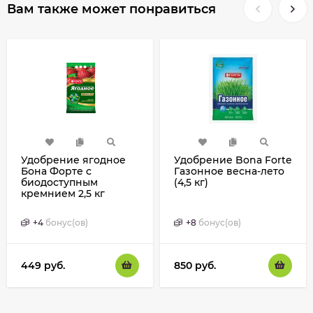
Вам также может понравиться
Удобрение ягодное
Удобрение Bona Forte
Бона Форте с
Газонное весна-лето
биодоступным
(4,5 кг)
кремнием 2,5 кг
+
4
бонус(ов)
+
8
бонус(ов)
449
руб.
850
руб.