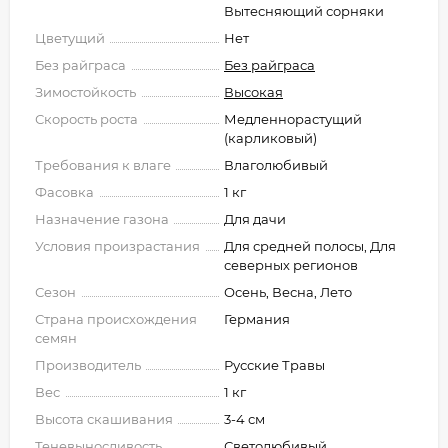
Вытесняющий сорняки
Цветущий
Нет
Без райграса
Без райграса
Зимостойкость
Высокая
Скорость роста
Медленнорастущий
(карликовый)
Требования к влаге
Влаголюбивый
Фасовка
1 кг
Назначение газона
Для дачи
Условия произрастания
Для средней полосы, Для
северных регионов
Сезон
Осень, Весна, Лето
Страна происхождения
Германия
семян
Производитель
Русские Травы
Вес
1 кг
Высота скашивания
3-4 см
Теневыносливость
Светолюбивый