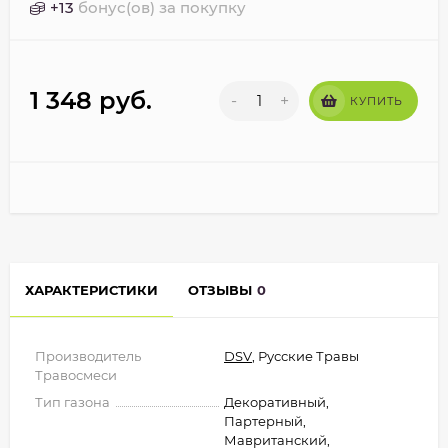
+
13
бонус(ов) за покупку
1 348
руб.
-
+
КУПИТЬ
ХАРАКТЕРИСТИКИ
ОТЗЫВЫ
0
Производитель
DSV
, Русские Травы
Травосмеси
Тип газона
Декоративный,
Партерный,
Мавританский,