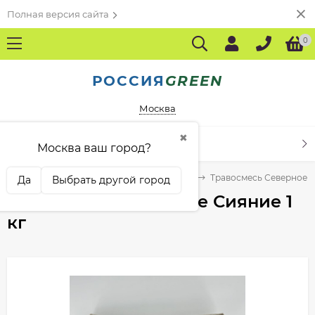
Полная версия сайта
0
РОССИЯ
GREEN
Москва
✖
КАТАЛОГ ТОВАРОВ
Москва ваш город?
РУССКИЕ ТРАВЫ"
Для северных районов
Травосмесь Северное С
Да
Выбрать другой город
Травосмесь Северное Сияние 1
кг