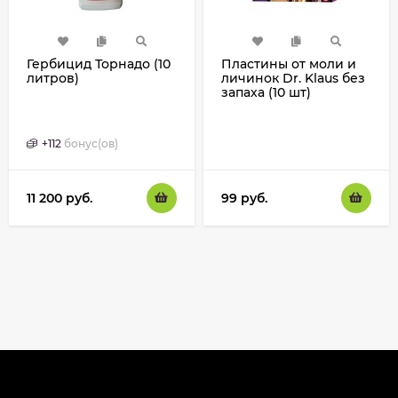
Гербицид Торнадо (10
Пластины от моли и
литров)
личинок Dr. Klaus без
запаха (10 шт)
+
112
бонус(ов)
11 200
руб.
99
руб.