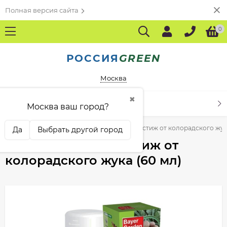
Полная версия сайта
0
РОССИЯ
GREEN
Москва
✖
КАТАЛОГ ТОВАРОВ
Москва ваш город?
ений
Инсектициды
Протравитель Престиж от колорадского жука
Да
Выбрать другой город
Протравитель Престиж от
колорадского жука (60 мл)