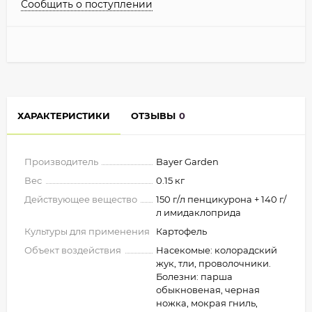
Сообщить о поступлении
ХАРАКТЕРИСТИКИ
ОТЗЫВЫ
0
Производитель
Bayer Garden
Вес
0.15 кг
Действующее вещество
150 г/л пенцикурона + 140 г/
л имидаклоприда
Культуры для применения
Картофель
Объект воздействия
Насекомые: колорадский
жук, тли, проволочники.
Болезни: парша
обыкновеная, черная
ножка, мокрая гниль,