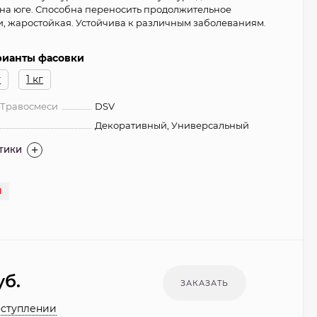
на юге. Способна переносить продолжительное
ги, жаростойкая. Устойчива к различным заболеваниям.
рианты фасовки
г
1 кг
 Травосмеси
DSV
Декоративный, Универсальный
СТИКИ
И
уб.
оступлении