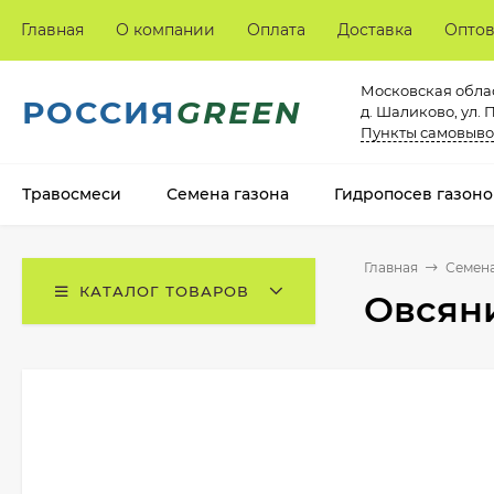
Главная
О компании
Оплата
Доставка
Опто
Московская облас
РОССИЯ
GREEN
д. Шаликово, ул. 
Пункты самовыво
Травосмеси
Семена газона
Гидропосев газоно
Главная
Семена
КАТАЛОГ ТОВАРОВ
Овсяни