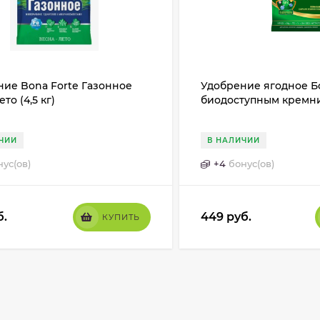
ние Bona Forte Газонное
Удобрение ягодное Б
то (4,5 кг)
биодоступным кремние
ЧИИ
В НАЛИЧИИ
нус(ов)
+
4
бонус(ов)
б.
449
руб.
КУПИТЬ