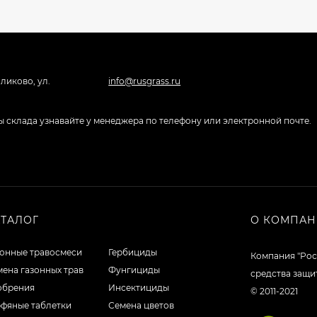
ликово, ул.
info@rusgrass.ru
боты склада узнавайте у менеджера по телефону или электронной почте.
АТАЛОГ
О КОМПА
зонные травосмеси
Гербициды
Компания "Рос
ена газонных трав
Фунгициды
средства защи
обрения
Инсектициды
© 2011-2021
рфяные таблетки
Семена цветов