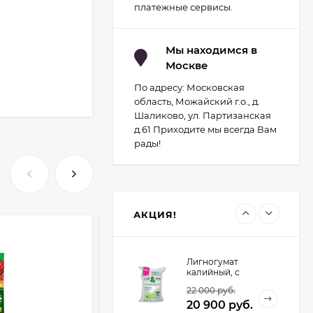
Светильник для
платежные сервисы.
растений
1 700
руб.
светодиодный с
подставкой и
компрессором
Мы находимся в
Москве
Светильник для
растений
По адресу: Московская
светодиодный с
2 029
руб.
подставкой Uniel
область, Можайский г.о., д.
Минисад (Серый)
1 700
руб.
Шаликово, ул. Партизанская
д.61 Приходите мы всегда Вам
рады!
Контроллер UNIEL
для управления
светодиодными
1 934
руб.
светильниками для
птицеводства
1 741
руб.
АКЦИЯ!
Лигногумат
калийный, с
микроэлементами,
22 000
руб.
Марка АМ, 20 кг.
20 900
руб.