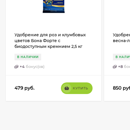
Удобрение для роз и клумбовых
Удобре
цветов Бона Форте с
весна-ле
биодоступным кремнием 2,5 кг
В НАЛИЧИИ
В НАЛИ
+
4
бонус(ов)
+
8
бо
479
руб.
850
ру
КУПИТЬ