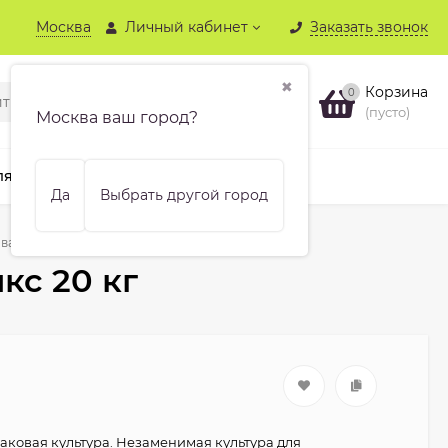
Москва
Личный кабинет
Заказать звонок
✖
Корзина
0
(пусто)
Москва ваш город?
ля хвойных
Бренды
Еще
Да
Выбрать другой город
вая Трубадикс 20 кг
кс 20 кг
аковая культура. Незаменимая культура для