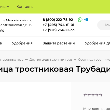
викам
Контакты
8 (800) 222-78-92
ть, Можайский г.о.,
+7 (495) 744-61-01
Партизанская д.61 Б
за
+7 (926) 266-22-33
в
Удобрения
Защита растений
Удобрения д
 газонных трав
Другие виды газонных трав
Овсяница тростнико
ца тростниковая Трубади
Многолетняя зл