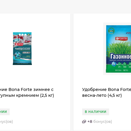
ие Bona Forte зимнее с
Удобрение Bona Fort
упным кремнием (2,5 кг)
весна-лето (4,5 кг)
ЧИИ
В НАЛИЧИИ
нус(ов)
+
8
бонус(ов)