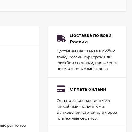
Доставка по всей
России
Доставим Ваш заказ в любую
точку России курьером или
службой доставки, так же есть
возможность самовывоза.
Оплата онлайн
Оплата заказ различными
Набор для
способами: наличными,
гидропоники Uniel
минисад Aqua.
банковской картой или через
2 093
руб.
Светильник для
платежные сервисы.
растений
1 700
руб.
светодиодный с
ных регионов
подставкой и