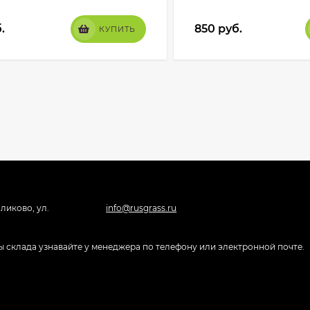
.
850
руб.
КУПИТЬ
ликово, ул.
info@rusgrass.ru
боты склада узнавайте у менеджера по телефону или электронной почте.