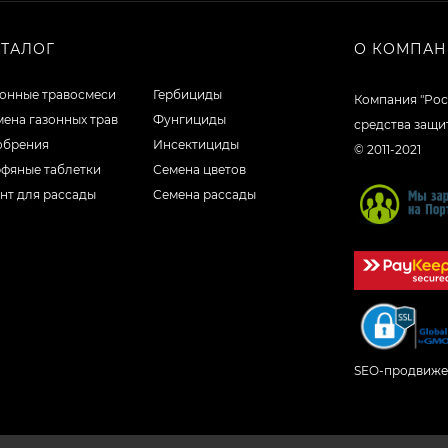
АТАЛОГ
О КОМПА
зонные травосмеси
Гербициды
Компания "Рос
ена газонных трав
Фунгициды
средства защи
обрения
Инсектициды
© 2011-2021
рфяные таблетки
Семена цветов
нт для рассады
Семена рассады
SEO-продвиже