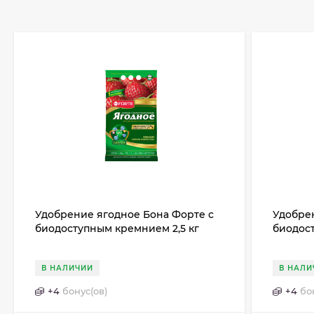
Удобрение ягодное Бона Форте с
Удобрен
биодоступным кремнием 2,5 кг
биодост
В НАЛИЧИИ
В НАЛИ
+
4
бонус(ов)
+
4
бо