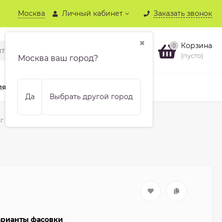
Москва
Личный кабинет
Заказать звонок
✖
Корзина
0
(пусто)
Москва ваш город?
ля хвойных
Бренды
Еще
Да
Выбрать другой город
кг
варианты фасовки