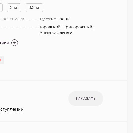
5 кг
3,5 кг
 Травосмеси
Русские Травы
Городской, Придорожный,
Универсальный
СТИКИ
И
оступлении