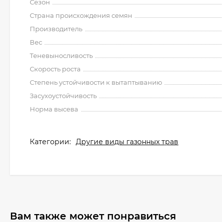
Сезон
Страна происхождения семян
Производитель
Вес
Теневыносливость
Скорость роста
Степень устойчивости к вытаптыванию
Засухоустойчивость
Норма высева
Категории:
Другие виды газонных трав
Вам также может понравиться