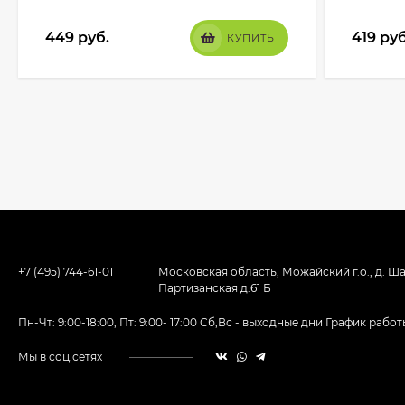
449
руб.
419
руб
КУПИТЬ
+7 (495) 744-61-01
Московская область, Можайский г.о., д. Ша
Партизанская д.61 Б
Пн-Чт: 9:00-18:00, Пт: 9:00- 17:00 Сб,Вс - выходные дни График ра
Мы в соц.сетях