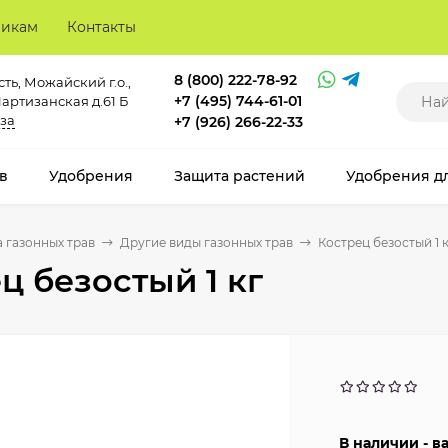
викам
Контакты
8 (800) 222-78-92
ть, Можайский г.о.,
+7 (495) 744-61-01
Партизанская д.61 Б
за
+7 (926) 266-22-33
в
Удобрения
Защита растений
Удобрения д
 газонных трав
Другие виды газонных трав
Кострец безостый 1 
ц безостый 1 кг
В наличии - 