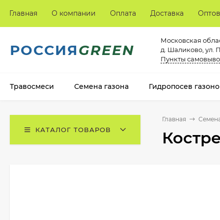
Главная
О компании
Оплата
Доставка
Опто
Московская облас
РОССИЯ
GREEN
д. Шаликово, ул. 
Пункты самовыво
Травосмеси
Семена газона
Гидропосев газоно
Главная
Семена
КАТАЛОГ ТОВАРОВ
Костре