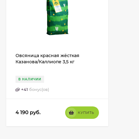
Овсяница красная жёсткая
Казанова/Каллиопе 3,5 кг
В НАЛИЧИИ
+
41
бонус(ов)
4 190
руб.
КУПИТЬ