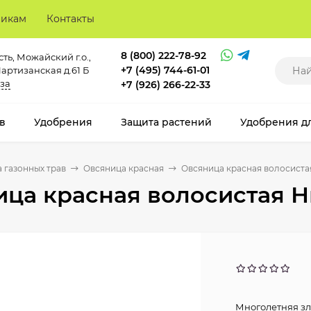
викам
Контакты
8 (800) 222-78-92
ть, Можайский г.о.,
+7 (495) 744-61-01
Партизанская д.61 Б
за
+7 (926) 266-22-33
в
Удобрения
Защита растений
Удобрения д
 газонных трав
Овсяница красная
Овсяница красная волосистая
ца красная волосистая Ни
Многолетняя зл