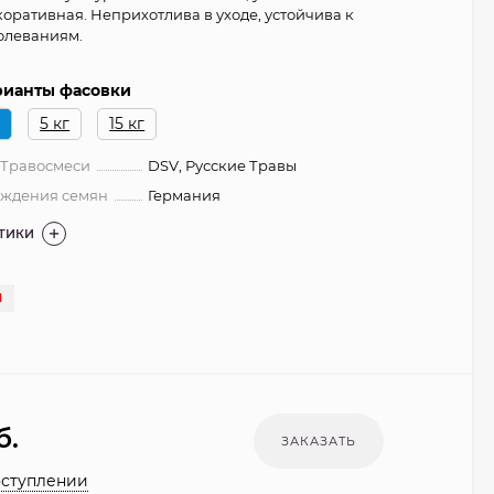
коративная. Неприхотлива в уходе, устойчива к
олеваниям.
рианты фасовки
г
5 кг
15 кг
 Травосмеси
DSV, Русские Травы
ождения семян
Германия
СТИКИ
И
б.
оступлении