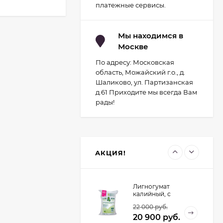
Светильник для
платежные сервисы.
растений
1 700
руб.
светодиодный с
подставкой и
компрессором
Мы находимся в
Москве
Светильник для
растений
По адресу: Московская
светодиодный с
2 029
руб.
подставкой Uniel
область, Можайский г.о., д.
Минисад (Серый)
1 700
руб.
Шаликово, ул. Партизанская
д.61 Приходите мы всегда Вам
рады!
Контроллер UNIEL
для управления
светодиодными
1 934
руб.
светильниками для
птицеводства
1 741
руб.
АКЦИЯ!
Лигногумат
калийный, с
микроэлементами,
22 000
руб.
Марка АМ, 20 кг.
20 900
руб.