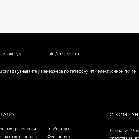
ликово, ул.
info@rusgrass.ru
боты склада узнавайте у менеджера по телефону или электронной почте.
АТАЛОГ
О КОМПА
зонные травосмеси
Гербициды
Компания "Рос
ена газонных трав
Фунгициды
средства защи