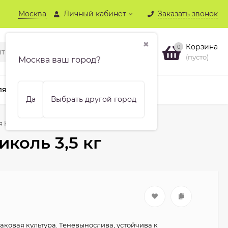
Москва
Личный кабинет
Заказать звонок
✖
Корзина
0
(пусто)
Москва ваш город?
ля хвойных
Бренды
Еще
Да
Выбрать другой город
 Николь 3,5 кг
коль 3,5 кг
аковая культура. Теневынослива, устойчива к