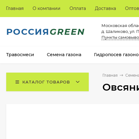
Главная
О компании
Оплата
Доставка
Опто
Московская облас
РОССИЯ
GREEN
д. Шаликово, ул. 
Пункты самовыво
Травосмеси
Семена газона
Гидропосев газоно
Главная
Семена
КАТАЛОГ ТОВАРОВ
Овсяни