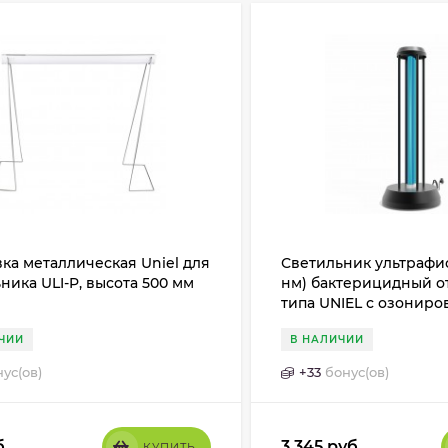
ка металлическая Uniel для
Светильник ультрафи
ника ULI-P, высота 500 мм
нм) бактерицидный о
типа UNIEL с озониро
Настольный.
ЧИИ
В НАЛИЧИИ
ус(ов)
+
33
бонус(ов)
б.
3 345
руб.
КУПИТЬ