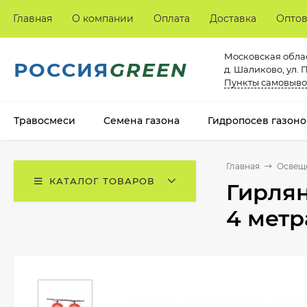
Главная
О компании
Оплата
Доставка
Опто
Московская облас
РОССИЯ
GREEN
д. Шаликово, ул. 
Пункты самовыво
Травосмеси
Семена газона
Гидропосев газоно
Главная
Освещ
КАТАЛОГ ТОВАРОВ
Гирлян
4 метр