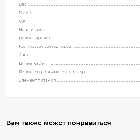
Вес
Бренд
Где
Назначение
Длина гирлянды
Количество светодиодов
Свет
Длина кабеля
Диапазон рабочих температур
Элемент питания
Вам также может понравиться