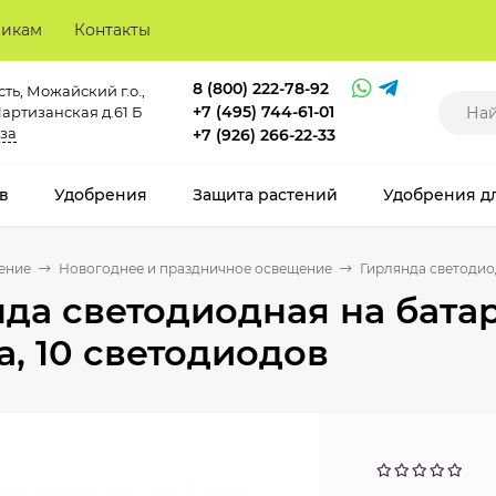
викам
Контакты
8 (800) 222-78-92
ть, Можайский г.о.,
+7 (495) 744-61-01
Партизанская д.61 Б
за
+7 (926) 266-22-33
в
Удобрения
Защита растений
Удобрения д
ение
Новогоднее и праздничное освещение
Гирлянда светодиод
да светодиодная на бата
а, 10 светодиодов