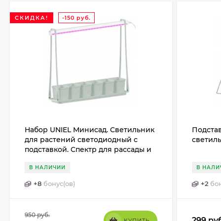
СКИДКА!
-150
руб.
Набор UNIEL Минисад. Cветильник
Подстав
для растений светодиодный с
светиль
подставкой. Спектр для рассады и
цветения. 6 кашпо
В НАЛИЧИИ
В НАЛИ
+
8
бонус(ов)
+
2
бон
950
руб.
299
ру
КУПИТЬ