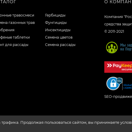
АТАЛОГ
О КОМПА
зонные травосмеси
Гербициды
Компания "Рос
ена газонных трав
Фунгициды
средства защи
обрения
Инсектициды
© 2011-2021
рфяные таблетки
Семена цветов
нт для рассады
Семена рассады
SEO-продвиже
а трафика. Продолжая пользоваться сайтом, вы принимаете усло