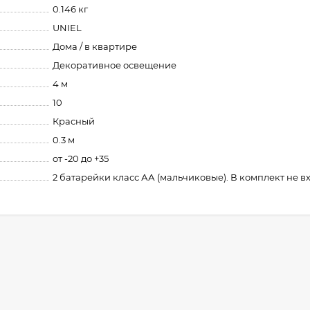
0.146 кг
UNIEL
Дома / в квартире
Декоративное освещение
4 м
10
Красный
0.3 м
от -20 до +35
2 батарейки класс АА (мальчиковые). В комплект не в