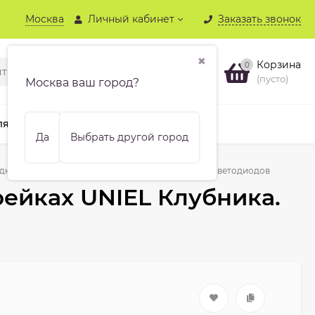
Москва
Личный кабинет
Заказать звонок
✖
Корзина
0
(пусто)
Москва ваш город?
ля хвойных
Бренды
Еще
Да
Выбрать другой город
ная на батарейках UNIEL Клубника. 4 метра, 10 светодиодов
рейках UNIEL Клубника.