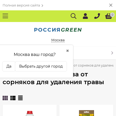
Полная версия сайта
0
РОССИЯ
GREEN
Москва
✖
КАТАЛОГ ТОВАРОВ
Москва ваш город?
ений
Гербициды
Гербициды и средства от сорняков для удалени
Да
Выбрать другой город
Гербициды и средства от
сорняков для удаления травы