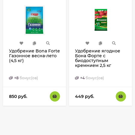
Удобрение Bona Forte
Удобрение ягодное
Газонное весна-лето
Бона Форте с
(4,5 кг)
биодоступным
кремнием 2,5 кг
+
8
бонус(ов)
+
4
бонус(ов)
850
руб.
449
руб.