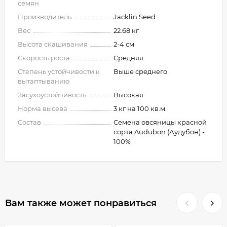
семян
Производитель
Jacklin Seed
Вес
22.68 кг
Высота скашивания
2-4 см
Скорость роста
Средняя
Степень устойчивости к
Выше среднего
вытаптыванию
Засухоустойчивость
Высокая
Норма высева
3 кг на 100 кв.м.
Состав
Семена овсяницы красной
сорта Audubon (Аудубон) -
100%
Вам также может понравиться