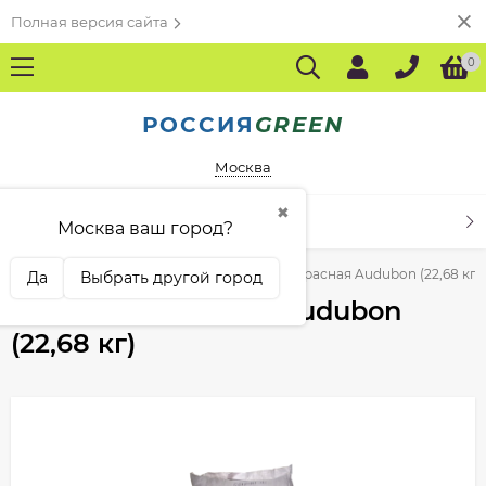
Полная версия сайта
0
РОССИЯ
GREEN
Москва
✖
КАТАЛОГ ТОВАРОВ
Москва ваш город?
оизводителям
Jacklin Seed
Овсяница красная Audubon (22,68 кг)
Да
Выбрать другой город
Овсяница красная Audubon
(22,68 кг)